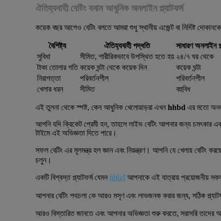
ঐতিহ্যবাহী বেটিং বনাম আধুনিক অনলাইন প্ল্যাটফর্ম
কয়েক বছর আগেও বেটিং বলতে আমরা শুধু স্থানীয় এজেন্ট বা নির্দিষ্ট দোকা
বৈশিষ্ট্য
ঐতিহ্যবাহী পদ্ধতি
সাধারণ অনলাইন প্ল
সুবিধা
সীমিত, শারীরিকভাবে উপস্থিত হতে হয়
২৪/৭ ঘর থেকে
টাকা তোলার গতি
কয়েক ঘন্টা থেকে কয়েক দিন
কয়েক ঘন্টা
নিরাপত্তা
পরিবর্তনশীল
পরিবর্তনশীল
খেলার ধরন
সীমিত
বহুবিধ
এই তুলনা থেকে স্পষ্ট, কেন আধুনিক খেলোয়াড়রা এখন
hhbd
এর মতো অনলাই
আপনি যদি ক্রিকেট প্রেমী হন, তাহলে লাইভ বেটিং আপনার জন্য চমৎকার একটি
টাইমে এই অভিজ্ঞতা দিতে পারে।
সফল বেটিং এর মূলমন্ত্র হল জ্ঞান এবং নিয়ন্ত্রণ। আপনি যে খেলায় বে
চলুন।
একটি বিশ্বস্ত প্ল্যাটফর্ম যেমন
hhbd
আপনাকে এই যাত্রায় প্রয়োজনীয় সক
আপনার বেটিং পথচলা কে আরও মসৃণ এবং লাভজনক করার জন্য, সঠিক প্
আরও বিস্তারিত জানতে এবং আপনার অভিজ্ঞতা শুরু করতে, সরাসরি তাদের অফ