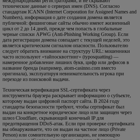
международными регистраторами, и не скрывают
технические данные о серверах имен (DNS). Согласно
стандартам ICANN (Internet Corporation for Assigned Names and
Numbers), информация о дате создания домена является
публичной: фишинговые сайты обычно имеют жизненный
цикл от 2 до 14 дней, прежде чем попасть в глобальные
черные списки APWG (Anti-Phishing Working Group). Если
дата регистрации домена совпадает с текущей неделей, это
является критическим сигналом опасности. Пользователю
следует обратить внимание на структуру URL: мошенники
часто используют «тайпосквоттинг» (typosquatting) —
намеренное добавление лишних букв, цифр или дефисов в
название бренда (например, atom-casinno.com вместо
оригинала), эксплуатируя невнимательность игрока при
переходе из поисковой выдачи.
Техническая верификация SSL-сертификата через
инструменты браузера раскрывает информацию о субъекте,
которому выдан цифровой паспорт сайта. В 2024 году
стандарты безопасности требуют, чтобы сертификат был
выдан на конкретное юридическое лицо или защищен через
шлюз Cloudflare, скрывающий конечный IP для
предотвращения DDoS-атак. Если при проверке сертификата
вы обнаруживаете, что он выдан на частное лицо (Private
Person) или сомнительную организацию, не имеющую