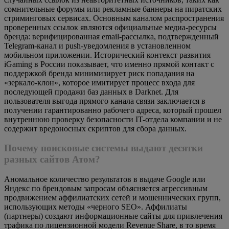
сомнительные форумы или рекламные баннеры на пиратских
стриминговых сервисах. Основным каналом распространения
проверенных ссылок являются официальные медиа-ресурсы
бренда: верифицированная email-рассылка, подтвержденный
Telegram-канал и push-уведомления в установленном
мобильном приложении. Исторический контекст развития
iGaming в России показывает, что именно прямой контакт с
поддержкой бренда минимизирует риск попадания на
«зеркало-клон», которое имитирует процесс входа для
последующей продажи баз данных в Darknet. Для
пользователя выгода прямого канала связи заключается в
получении гарантированно рабочего адреса, который прошел
внутреннюю проверку безопасности IT-отдела компании и не
содержит вредоносных скриптов для сбора данных.
Почему поисковые системы выдают десятки
разных сайтов Атом?
Аномальное количество результатов в выдаче Google или
Яндекс по брендовым запросам объясняется агрессивным
продвижением аффилиатских сетей и мошеннических групп,
использующих методы «черного SEO». Аффилиаты
(партнеры) создают информационные сайты для привлечения
трафика по лицензионной модели Revenue Share, в то время