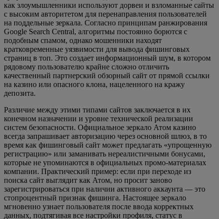
как злоумышленники используют дорвеи и взломанные сайты
с высоким авторитетом для перенаправления пользователей
на поддельные зеркала. Согласно принципам ранжирования
Google Search Central, алгоритмы постоянно борются с
подобным спамом, однако мошенники находят
кратковременные уязвимости для вывода фишинговых
страниц в топ. Это создает информационный шум, в котором
рядовому пользователю крайне сложно отличить
качественный партнерский обзорный сайт от прямой ссылки
на казино или опасного клона, нацеленного на кражу
депозита.
Различие между этими типами сайтов заключается в их
конечном назначении и уровне технической реализации
систем безопасности. Официальное зеркало Атом казино
всегда запрашивает авторизацию через основной шлюз, в то
время как фишинговый сайт может предлагать «упрощенную
регистрацию» или заманивать нереалистичными бонусами,
которые не упоминаются в официальных промо-материалах
компании. Практический пример: если при переходе из
поиска сайт выглядит как Атом, но просит заново
зарегистрироваться при наличии активного аккаунта — это
стопроцентный признак фишинга. Настоящее зеркало
мгновенно узнает пользователя после ввода корректных
данных, подтягивая все настройки профиля, статус в