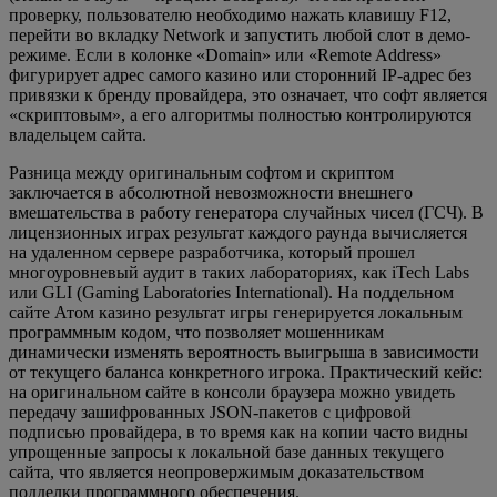
проверку, пользователю необходимо нажать клавишу F12,
перейти во вкладку Network и запустить любой слот в демо-
режиме. Если в колонке «Domain» или «Remote Address»
фигурирует адрес самого казино или сторонний IP-адрес без
привязки к бренду провайдера, это означает, что софт является
«скриптовым», а его алгоритмы полностью контролируются
владельцем сайта.
Разница между оригинальным софтом и скриптом
заключается в абсолютной невозможности внешнего
вмешательства в работу генератора случайных чисел (ГСЧ). В
лицензионных играх результат каждого раунда вычисляется
на удаленном сервере разработчика, который прошел
многоуровневый аудит в таких лабораториях, как iTech Labs
или GLI (Gaming Laboratories International). На поддельном
сайте Атом казино результат игры генерируется локальным
программным кодом, что позволяет мошенникам
динамически изменять вероятность выигрыша в зависимости
от текущего баланса конкретного игрока. Практический кейс:
на оригинальном сайте в консоли браузера можно увидеть
передачу зашифрованных JSON-пакетов с цифровой
подписью провайдера, в то время как на копии часто видны
упрощенные запросы к локальной базе данных текущего
сайта, что является неопровержимым доказательством
подделки программного обеспечения.