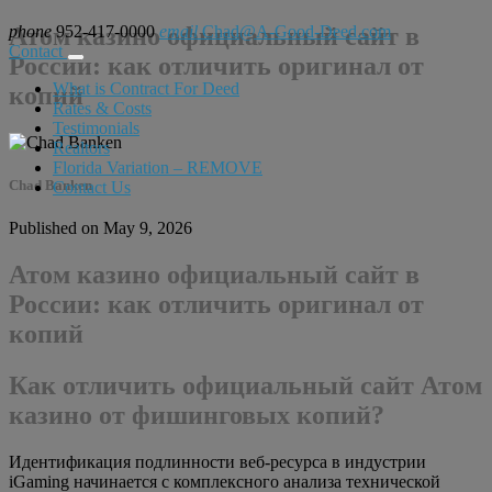
phone
Атом казино официальный сайт в
952-417-0000
email
Chad@A-Good-Deed.com
Contact
России: как отличить оригинал от
What is Contract For Deed
копий
Rates & Costs
Testimonials
Realtors
Florida Variation – REMOVE
Chad Banken
Contact Us
Published on May 9, 2026
Атом казино официальный сайт в
России: как отличить оригинал от
копий
Как отличить официальный сайт Атом
казино от фишинговых копий?
Идентификация подлинности веб-ресурса в индустрии
iGaming начинается с комплексного анализа технической