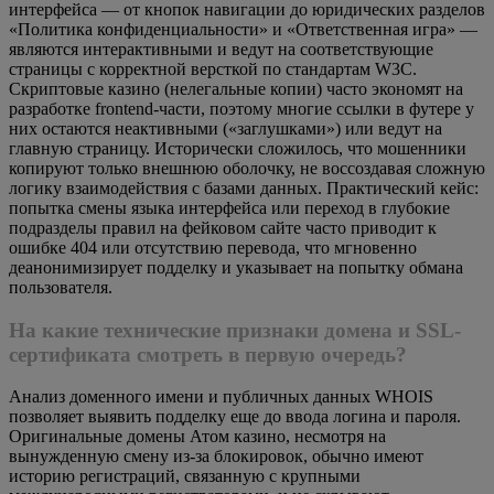
интерфейса — от кнопок навигации до юридических разделов
«Политика конфиденциальности» и «Ответственная игра» —
являются интерактивными и ведут на соответствующие
страницы с корректной версткой по стандартам W3C.
Скриптовые казино (нелегальные копии) часто экономят на
разработке frontend-части, поэтому многие ссылки в футере у
них остаются неактивными («заглушками») или ведут на
главную страницу. Исторически сложилось, что мошенники
копируют только внешнюю оболочку, не воссоздавая сложную
логику взаимодействия с базами данных. Практический кейс:
попытка смены языка интерфейса или переход в глубокие
подразделы правил на фейковом сайте часто приводит к
ошибке 404 или отсутствию перевода, что мгновенно
деанонимизирует подделку и указывает на попытку обмана
пользователя.
На какие технические признаки домена и SSL-
сертификата смотреть в первую очередь?
Анализ доменного имени и публичных данных WHOIS
позволяет выявить подделку еще до ввода логина и пароля.
Оригинальные домены Атом казино, несмотря на
вынужденную смену из-за блокировок, обычно имеют
историю регистраций, связанную с крупными