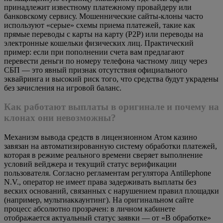
принадлежит известному платежному провайдеру или
банковскому сервису. Мошеннические сайты-клоны часто
используют «серые» схемы приема платежей, такие как
прямые переводы с карты на карту (P2P) или переводы на
электронные кошельки физических лиц. Практический
пример: если при пополнении счета вам предлагают
перевести деньги по номеру телефона частному лицу через
СБП — это явный признак отсутствия официального
эквайринга и высокий риск того, что средства будут украдены
без зачисления на игровой баланс.
Как работают выплаты в оригинале и почему на
клонах они невозможны?
Механизм вывода средств в лицензионном Атом казино
завязан на автоматизированную систему обработки платежей,
которая в режиме реального времени сверяет выполнение
условий вейджера и текущий статус верификации
пользователя. Согласно регламентам регулятора Antillephone
N.V., оператор не имеет права задерживать выплаты без
веских оснований, связанных с нарушением правил площадки
(например, мультиаккаунтинг). На оригинальном сайте
процесс абсолютно прозрачен: в личном кабинете
отображается актуальный статус заявки — от «В обработке»