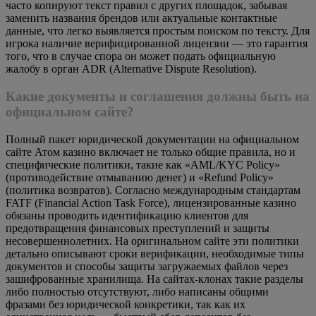
часто копируют текст правил с других площадок, забывая
заменить названия брендов или актуальные контактные
данные, что легко выявляется простым поиском по тексту. Для
игрока наличие верифицированной лицензии — это гарантия
того, что в случае спора он может подать официальную
жалобу в орган ADR (Alternative Dispute Resolution).
Какие документы и соглашения должны быть на
официальном сайте?
Полный пакет юридической документации на официальном
сайте Атом казино включает не только общие правила, но и
специфические политики, такие как «AML/KYC Policy»
(противодействие отмыванию денег) и «Refund Policy»
(политика возвратов). Согласно международным стандартам
FATF (Financial Action Task Force), лицензированные казино
обязаны проводить идентификацию клиентов для
предотвращения финансовых преступлений и защиты
несовершеннолетних. На оригинальном сайте эти политики
детально описывают сроки верификации, необходимые типы
документов и способы защиты загружаемых файлов через
зашифрованные хранилища. На сайтах-клонах такие разделы
либо полностью отсутствуют, либо написаны общими
фразами без юридической конкретики, так как их