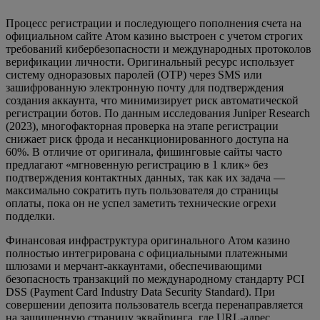
Процесс регистрации и последующего пополнения счета на
официальном сайте Атом казино выстроен с учетом строгих
требований кибербезопасности и международных протоколов
верификации личности. Оригинальный ресурс использует
систему одноразовых паролей (OTP) через SMS или
зашифрованную электронную почту для подтверждения
создания аккаунта, что минимизирует риск автоматической
регистрации ботов. По данным исследования Juniper Research
(2023), многофакторная проверка на этапе регистрации
снижает риск фрода и несанкционированного доступа на
60%. В отличие от оригинала, фишинговые сайты часто
предлагают «мгновенную регистрацию в 1 клик» без
подтверждения контактных данных, так как их задача —
максимально сократить путь пользователя до страницы
оплаты, пока он не успел заметить технические огрехи
подделки.
Финансовая инфраструктура оригинального Атом казино
полностью интегрирована с официальными платежными
шлюзами и мерчант-аккаунтами, обеспечивающими
безопасность транзакций по международному стандарту PCI
DSS (Payment Card Industry Data Security Standard). При
совершении депозита пользователь всегда перенаправляется
на защищенную страницу эквайринга, где URL-адрес