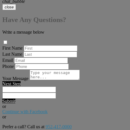
chat_bubble
close
Have Any Questions?
Write a message below
First Name
Last Name
Email
Phone
Your Message
Next Step
Submit
or
Continue with Facebook
or
Prefer a call? Call us at
952-417-0000