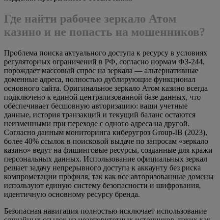
Где найти рабочее зеркало Атом
казино и не попасть на мошенников?
Проблема поиска актуального доступа к ресурсу в условиях
регуляторных ограничений в РФ, согласно нормам ФЗ-244,
порождает массовый спрос на зеркала — альтернативные
доменные адреса, полностью дублирующие функционал
основного сайта. Оригинальное зеркало Атом казино всегда
подключено к единой централизованной базе данных, что
обеспечивает бесшовную авторизацию: ваши учетные
данные, история транзакций и текущий баланс остаются
неизменными при переходе с одного адреса на другой.
Согласно данным мониторинга киберугроз Group-IB (2023),
более 40% ссылок в поисковой выдаче по запросам «зеркало
казино» ведут на фишинговые ресурсы, созданные для кражи
персональных данных. Использование официальных зеркал
решает задачу непрерывного доступа к аккаунту без риска
компрометации профиля, так как все авторизованные домены
используют единую систему безопасности и шифрования,
идентичную основному ресурсу бренда.
Безопасная навигация полностью исключает использование
случайных ссылок из неавторитетных источников, таких как