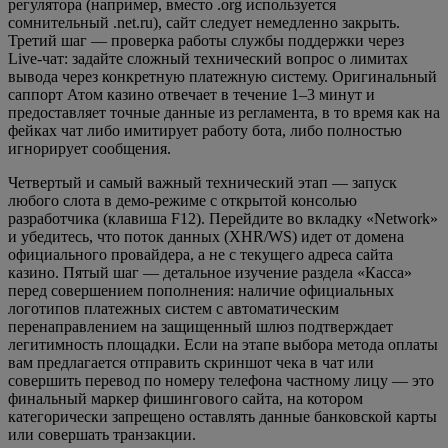
регулятора (например, вместо .org используется
сомнительный .net.ru), сайт следует немедленно закрыть.
Третий шаг — проверка работы службы поддержки через
Live-чат: задайте сложный технический вопрос о лимитах
вывода через конкретную платежную систему. Оригинальный
саппорт Атом казино отвечает в течение 1–3 минут и
предоставляет точные данные из регламента, в то время как на
фейках чат либо имитирует работу бота, либо полностью
игнорирует сообщения.
Четвертый и самый важный технический этап — запуск
любого слота в демо-режиме с открытой консолью
разработчика (клавиша F12). Перейдите во вкладку «Network»
и убедитесь, что поток данных (XHR/WS) идет от домена
официального провайдера, а не с текущего адреса сайта
казино. Пятый шаг — детальное изучение раздела «Касса»
перед совершением пополнения: наличие официальных
логотипов платежных систем с автоматическим
перенаправлением на защищенный шлюз подтверждает
легитимность площадки. Если на этапе выбора метода оплаты
вам предлагается отправить скриншот чека в чат или
совершить перевод по номеру телефона частному лицу — это
финальный маркер фишингового сайта, на котором
категорически запрещено оставлять данные банковской карты
или совершать транзакции.