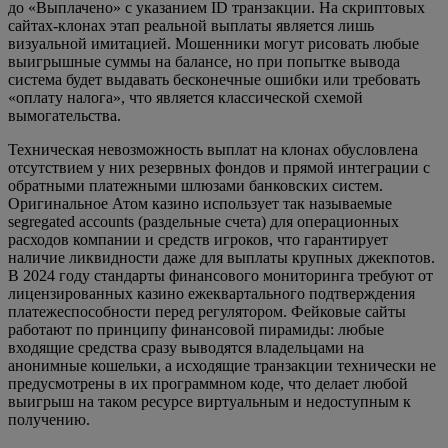
до «Выплачено» с указанием ID транзакции. На скриптовых
сайтах-клонах этап реальной выплаты является лишь
визуальной имитацией. Мошенники могут рисовать любые
выигрышные суммы на балансе, но при попытке вывода
система будет выдавать бесконечные ошибки или требовать
«оплату налога», что является классической схемой
вымогательства.
Техническая невозможность выплат на клонах обусловлена
отсутствием у них резервных фондов и прямой интеграции с
обратными платежными шлюзами банковских систем.
Оригинальное Атом казино использует так называемые
segregated accounts (раздельные счета) для операционных
расходов компании и средств игроков, что гарантирует
наличие ликвидности даже для выплаты крупных джекпотов.
В 2024 году стандарты финансового мониторинга требуют от
лицензированных казино ежеквартального подтверждения
платежеспособности перед регулятором. Фейковые сайты
работают по принципу финансовой пирамиды: любые
входящие средства сразу выводятся владельцами на
анонимные кошельки, а исходящие транзакции технически не
предусмотрены в их программном коде, что делает любой
выигрыш на таком ресурсе виртуальным и недоступным к
получению.