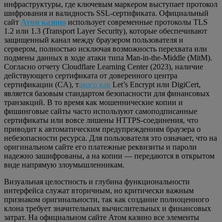
инфраструктуры, где ключевым маркером выступает протокол
шифрования и валидность SSL-сертификата. Официальный
сайт
Атом казино
использует современные протоколы TLS
1.2 или 1.3 (Transport Layer Security), которые обеспечивают
защищенный канал между браузером пользователя и
сервером, полностью исключая возможность перехвата или
подмены данных в ходе атаки типа Man-in-the-Middle (MitM).
Согласно отчету Cloudflare Learning Center (2023), наличие
действующего сертификата от доверенного центра
сертификации (CA), т
акого как
Let’s Encrypt или DigiCert,
является базовым стандартом безопасности для финансовых
транзакций. В то время как мошеннические копии и
фишинговые сайты часто используют самоподписанные
сертификаты или вовсе лишены HTTPS-соединения, что
приводит к автоматическим предупреждениям браузера о
небезопасности ресурса. Для пользователя это означает, что на
оригинальном сайте его платежные реквизиты и пароли
надежно зашифрованы, а на копии — передаются в открытом
виде напрямую злоумышленникам.
Визуальная целостность и глубина функциональности
интерфейса служат вторичным, но критически важным
признаком оригинальности, так как создание полноценного
клона требует значительных вычислительных и финансовых
затрат. На официальном сайте Атом казино все элементы