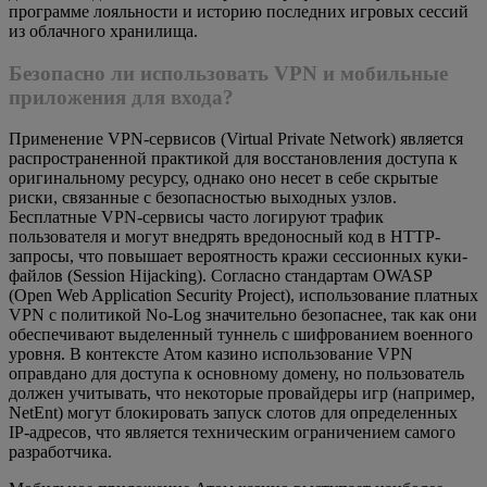
программе лояльности и историю последних игровых сессий
из облачного хранилища.
Безопасно ли использовать VPN и мобильные
приложения для входа?
Применение VPN-сервисов (Virtual Private Network) является
распространенной практикой для восстановления доступа к
оригинальному ресурсу, однако оно несет в себе скрытые
риски, связанные с безопасностью выходных узлов.
Бесплатные VPN-сервисы часто логируют трафик
пользователя и могут внедрять вредоносный код в HTTP-
запросы, что повышает вероятность кражи сессионных куки-
файлов (Session Hijacking). Согласно стандартам OWASP
(Open Web Application Security Project), использование платных
VPN с политикой No-Log значительно безопаснее, так как они
обеспечивают выделенный туннель с шифрованием военного
уровня. В контексте Атом казино использование VPN
оправдано для доступа к основному домену, но пользователь
должен учитывать, что некоторые провайдеры игр (например,
NetEnt) могут блокировать запуск слотов для определенных
IP-адресов, что является техническим ограничением самого
разработчика.