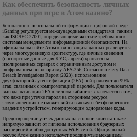
Как обеспечить безопасность личных
данных при игре в Атом казино?
Безопасность персональной информации в цифровой среде
iGaming регулируется международными стандартами, такими
как ISO/IEC 27001, определяющими жесткие требования к
системам менеджмента информационной безопасности. На
официальном сайте Атом казино защита данных реализуется
через многоуровневую архитектуру, где личные сведения
(паспортные данные для KYC, адреса) хранятся на
изолированных серверах с ограниченным доступом и
шифрованием по алгоритму AES-256. Согласно отчету Data
Breach Investigations Report (2023), использование
двухфакторной аутентификации (2FA) нейтрализует до 99%
атак, связанных с компрометацией паролей. Для пользователя
выгода активации 2FA в личном кабинете заключается в том,
что даже при утечке пароля на стороннем ресурсе,
злоумышленник не сможет войти в аккаунт без физического
владения устройством, генерирующим одноразовые коды.
Предотвращение утечек данных на стороне клиента также
напрямую зависит от гигиены использования браузерных
расширений и общедоступных Wi-Fi сетей. Официальный
ресурс Атом казино использует продвинутые механизмы