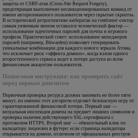
защиты от CSRF-атак (Cross-Site Request Forgery),
предотвращая выполнение несанкционированных команд от
имени авторизованного пользователя через скрытые скрипты.
В исторической ретроспективе кибератак на гемблинг-сектор
самым уязвимым звеном оставался человеческий фактор —
использование идентичных паролей для почты и игрового
профиля. Практический совет: использование менеджеров
паролей (например, Bitwarden) позволяет генерировать
уникальные комбинации для каждого нового зеркала Атома,
что исключает риск «эффекта домино», когда взлом одного
второстепенного сервиса ведет к потере доступа ко всем
финансовым аккаунтам пользователя.
Пошаговая инструкция: как проверить сайт
перед первым депозитом
Первичная проверка ресурса должна занимать не более пяти
минут, но именно этот алгоритм отделяет безопасную игру от
гарантированной финансовой потери. Первый шаг —
визуальная инспекция домена на предмет лишних символов и
проверка наличия действующего SSL-сертификата с
протоколом HTTPS. Второй шаг — обязательный клик по
валидатору лицензии в футере; если страница валидатора
открывается на домене, отличном от официальных реестров