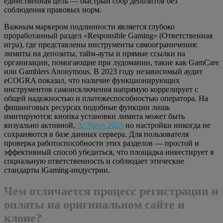
единственная цель — быстрый сбор депозитов без
соблюдения правовых норм.
Важным маркером подлинности является глубоко
проработанный раздел «Responsible Gaming» (Ответственная
игра), где представлены инструменты самоограничения:
лимиты на депозиты, тайм-ауты и прямые ссылки на
организации, помогающие при лудомании, такие как GamCare
или Gamblers Anonymous. В 2023 году независимый аудит
eCOGRA показал, что наличие функционирующих
инструментов самоисключения напрямую коррелирует с
общей надежностью и платежеспособностью оператора. На
фишинговых ресурсах подобные функции лишь
имитируются: кнопка установки лимита может быть
визуально активной,
Ai News 2025
но настройки никогда не
сохраняются в базе данных сервера. Для пользователя
проверка работоспособности этих разделов — простой и
эффективный способ убедиться, что площадка инвестирует в
социальную ответственность и соблюдает этические
стандарты iGaming-индустрии.
Чем отличается процесс регистрации и
оплаты на оригинальном сайте и
клоне?