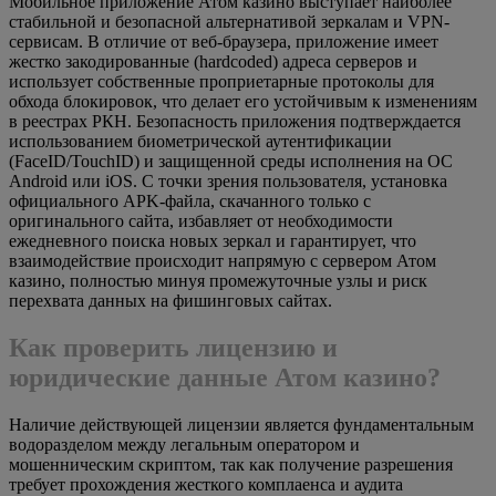
Мобильное приложение Атом казино выступает наиболее
стабильной и безопасной альтернативой зеркалам и VPN-
сервисам. В отличие от веб-браузера, приложение имеет
жестко закодированные (hardcoded) адреса серверов и
использует собственные проприетарные протоколы для
обхода блокировок, что делает его устойчивым к изменениям
в реестрах РКН. Безопасность приложения подтверждается
использованием биометрической аутентификации
(FaceID/TouchID) и защищенной среды исполнения на ОС
Android или iOS. С точки зрения пользователя, установка
официального APK-файла, скачанного только с
оригинального сайта, избавляет от необходимости
ежедневного поиска новых зеркал и гарантирует, что
взаимодействие происходит напрямую с сервером Атом
казино, полностью минуя промежуточные узлы и риск
перехвата данных на фишинговых сайтах.
Как проверить лицензию и
юридические данные Атом казино?
Наличие действующей лицензии является фундаментальным
водоразделом между легальным оператором и
мошенническим скриптом, так как получение разрешения
требует прохождения жесткого комплаенса и аудита