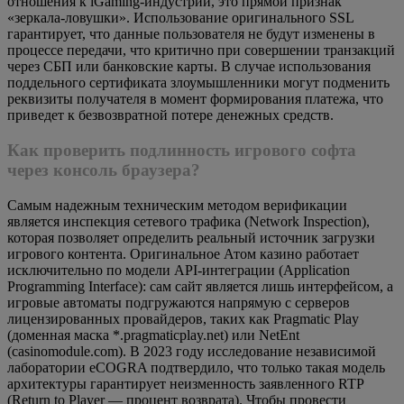
отношения к iGaming-индустрии, это прямой признак
«зеркала-ловушки». Использование оригинального SSL
гарантирует, что данные пользователя не будут изменены в
процессе передачи, что критично при совершении транзакций
через СБП или банковские карты. В случае использования
поддельного сертификата злоумышленники могут подменить
реквизиты получателя в момент формирования платежа, что
приведет к безвозвратной потере денежных средств.
Как проверить подлинность игрового софта
через консоль браузера?
Самым надежным техническим методом верификации
является инспекция сетевого трафика (Network Inspection),
которая позволяет определить реальный источник загрузки
игрового контента. Оригинальное Атом казино работает
исключительно по модели API-интеграции (Application
Programming Interface): сам сайт является лишь интерфейсом, а
игровые автоматы подгружаются напрямую с серверов
лицензированных провайдеров, таких как Pragmatic Play
(доменная маска *.pragmaticplay.net) или NetEnt
(casinomodule.com). В 2023 году исследование независимой
лаборатории eCOGRA подтвердило, что только такая модель
архитектуры гарантирует неизменность заявленного RTP
(Return to Player — процент возврата). Чтобы провести