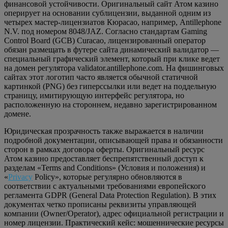
финансовой устойчивости. Оригинальный сайт Атом казино
оперирует на основании сублицензии, выданной одним из
четырех мастер-лицензиатов Кюрасао, например, Antillephone
N.V. под номером 8048/JAZ. Согласно стандартам Gaming
Control Board (GCB) Curacao, лицензированный оператор
обязан размещать в футере сайта динамический валидатор —
специальный графический элемент, который при клике ведет
на домен регулятора validator.antillephone.com. На фишинговых
сайтах этот логотип часто является обычной статичной
картинкой (PNG) без гиперссылки или ведет на поддельную
страницу, имитирующую интерфейс регулятора, но
расположенную на стороннем, недавно зарегистрированном
домене.
Юридическая прозрачность также выражается в наличии
подробной документации, описывающей права и обязанности
сторон в рамках договора оферты. Оригинальный ресурс
Атом казино предоставляет беспрепятственный доступ к
разделам «Terms and Conditions» (Условия и положения) и
«
Privacy
Policy», которые регулярно обновляются в
соответствии с актуальными требованиями европейского
регламента GDPR (General Data Protection Regulation). В этих
документах четко прописаны реквизиты управляющей
компании (Owner/Operator), адрес официальной регистрации и
номер лицензии. Практический кейс: мошеннические ресурсы