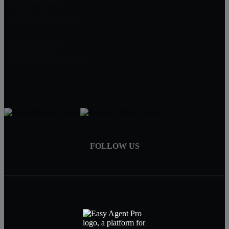
A-Good-Deed
PO Box 1361
Minnetonka, MN 55345
Chad Banken
952-417-0000
Chad@A-Good-Deed.com
FOLLOW US