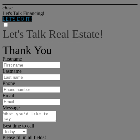
close
Let's Talk Financing!
LET'S DO IT!
Let's Talk Real Estate!
I can help answer any tough questions you may have.
Thank You
Firstname
Lastname
Phone
Email
Message
Best time to call
Please fill in all fields!