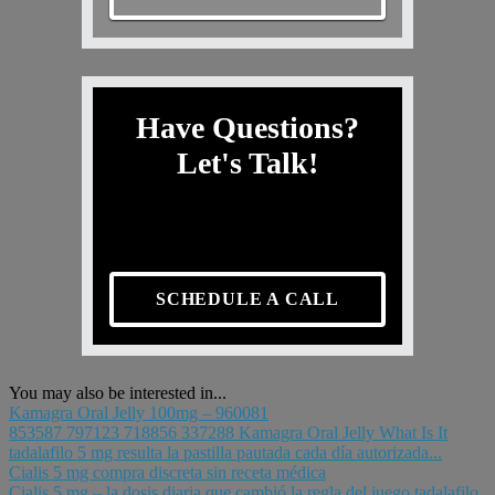
Have Questions?
Let's Talk!
SCHEDULE A CALL
You may also be interested in...
Kamagra Oral Jelly 100mg – 960081
853587 797123 718856 337288 Kamagra Oral Jelly What Is It
tadalafilo 5 mg resulta la pastilla pautada cada día autorizada...
Cialis 5 mg compra discreta sin receta médica
Cialis 5 mg – la dosis diaria que cambió la regla del juego tadalafilo