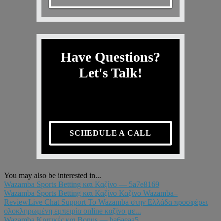
Have Questions?
Let's Talk!
SCHEDULE A CALL
You may also be interested in...
Wazamba Sports Betting και Καζίνο — 5a7e8169
Wazamba Sports Betting και Καζίνο Καζίνο Wazamba–
ReviewLive Chat Support Το Wazamba στην Ελλάδα προσφέρει
ολοκληρωμένη εμπειρία online καζίνο με...
Wazamba Κριτικές και Bonus — ba6aeaa5