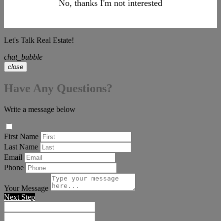
No, thanks I'm not interested
Let's Talk Real Estate!
chat_bubble
close
Have Any Questions?
Write a message below
First Name
Last Name
Email
Phone
Your Message
Next Step