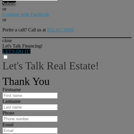
Submit
or
Continue with Facebook
or
Prefer a call? Call us at
952-417-0000
close
Let's Talk Financing!
LET'S DO IT!
Let's Talk Real Estate!
I can help answer any tough questions you may have.
Thank You
Firstname
Lastname
Phone
Email