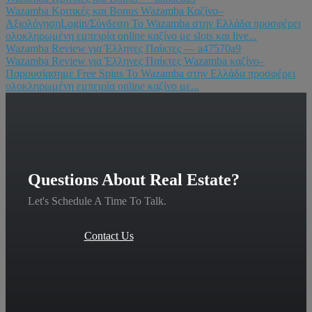
Wazamba Κριτικές και Bonus Wazamba Καζίνο–
ΑξιολόγησηLogin/Σύνδεση Το Wazamba στην Ελλάδα προσφέρει
ολοκληρωμένη εμπειρία online καζίνο με slots και live...
Wazamba Review για Έλληνες Παίκτες — a47570a9
Wazamba Review για Έλληνες Παίκτες Wazamba καζίνο–
Παρουσίασημε Free Spins Το Wazamba στην Ελλάδα προσφέρει
ολοκληρωμένη εμπειρία online καζίνο με...
Questions About Real Estate?
Let's Schedule A Time To Talk.
Contact Us