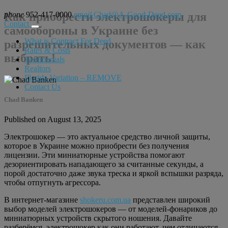
phone
Как приобрести электрошокеры для
952-417-0000
email
Chad@A-Good-Deed.com
Contact
самообороны в Украине без
What is Contract For Deed
разрешительных документов — как
Rates & Costs
выбрать!
Testimonials
Realtors
Florida Variation – REMOVE
Contact Us
Chad Banken
Published on August 13, 2025
Электрошокер — это актуальное средство личной защиты,
которое в Украине можно приобрести без получения
лицензии. Эти миниатюрные устройства помогают
дезориентировать нападающего за считанные секунды, а
порой достаточно даже звука треска и яркой вспышки разряда,
чтобы отпугнуть агрессора.
В интернет‑магазине
shokeru.com.ua
представлен широкий
выбор моделей электрошокеров — от моделей‑фонариков до
миниатюрных устройств скрытого ношения. Давайте
разберёмся, электрошокер как они работают, чем отличаются