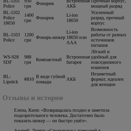
BL-1101
950
Встроенная
Прочный корпус,
Фонарик
Police
грн
АКБ
мощный разряд
BL-1102
Усиленный
1400
Li‑ion
Police
Фонарик
разряд, прочный
грн
18650
18650
корпус
Возможность
Li‑ion
BL-1103
1200
работы от разных
Фонарь‑шокер
18650 или
Police
грн
источников
AAA
питания
Лёгкий и
WS-928
988
Встроенная
удобный для
Компактный
SDF
грн
батарея
повседневного
ношения
Незаметный
BL-
В виде губной
₴810
АКБ
формат, идеален
Lipstick
помады
для женщин
Отзывы и истории
Елена, Киев: «Возвращалась поздно и заметила
подозрительного человека. Достаточно было
показать шокер — он быстро ушёл».
Андрей, Днепр: «Столкнулся с агрессией в