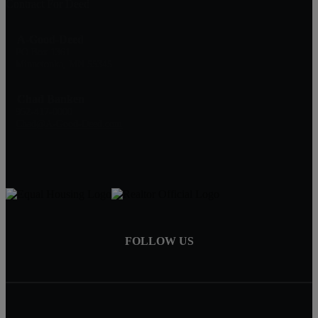
Contract For Deed
A-Good-Deed
PO Box 1361
Minnetonka, MN 55345
Chad Banken
952-417-0000
Chad@A-Good-Deed.com
FOLLOW US