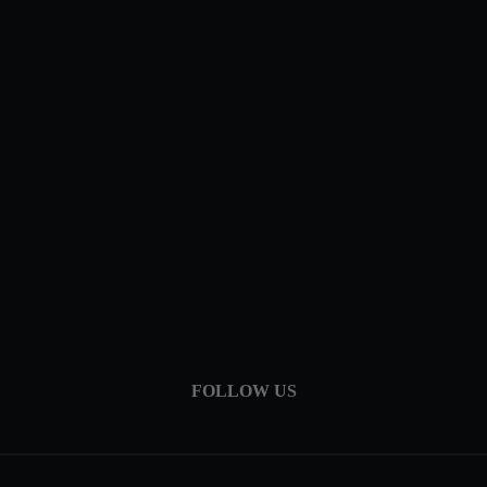
FOLLOW US