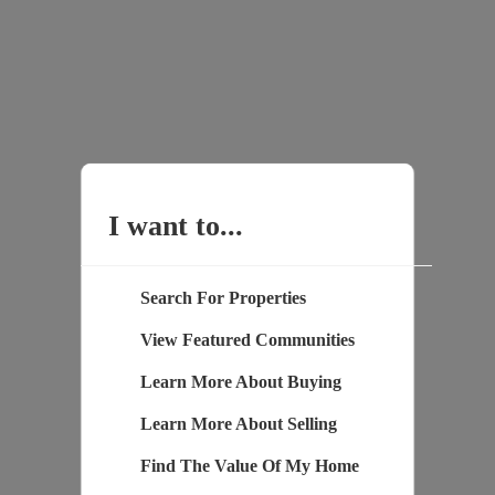
I want to...
Search For Properties
View Featured Communities
Learn More About Buying
Learn More About Selling
Find The Value Of My Home