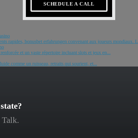
SCHEDULE A CALL
asino
ements rapides, bonusbet erfahrungen convenant aux joueurs mondiaux. Le
ino
forcée et un vaste répertoire incluant slots et jeux en...
uide comme un ruisseau, retraits qui sourient, et...
state?
 Talk.