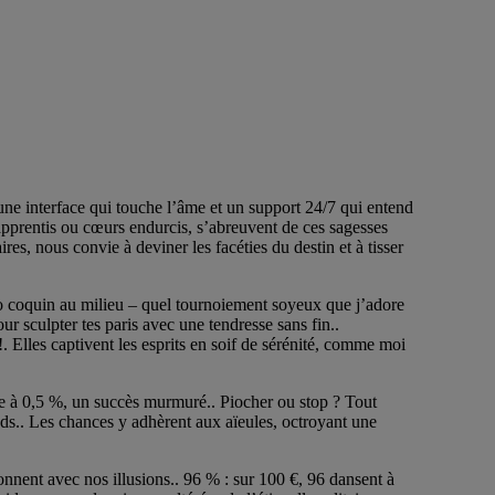
 interface qui touche l’âme et un support 24/7 qui entend
apprentis ou cœurs endurcis, s’abreuvent de ces sagesses
res, nous convie à deviner les facéties du destin et à tisser
 coquin au milieu – quel tournoiement soyeux que j’adore
ur sculpter tes paris avec une tendresse sans fin..
 Elles captivent les esprits en soif de sérénité, comme moi
ue à 0,5 %, un succès murmuré.. Piocher ou stop ? Tout
uds.. Les chances y adhèrent aux aïeules, octroyant une
nent avec nos illusions.. 96 % : sur 100 €, 96 dansent à