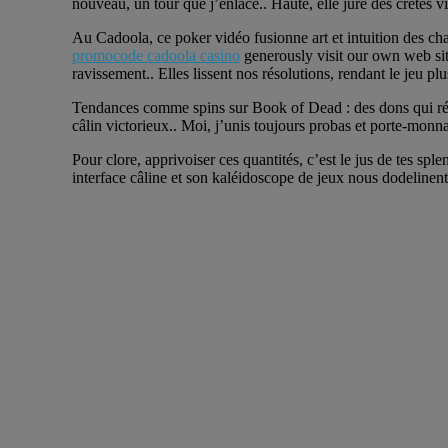
nouveau, un tour que j’enlace.. Haute, elle jure des crêtes v
Au Cadoola, ce poker vidéo fusionne art et intuition des ch
promocode cadoola casino
generously visit our own web site
ravissement.. Elles lissent nos résolutions, rendant le jeu pl
Tendances comme spins sur Book of Dead : des dons qui réco
câlin victorieux.. Moi, j’unis toujours probas et porte-monna
Pour clore, apprivoiser ces quantités, c’est le jus de tes sp
interface câline et son kaléidoscope de jeux nous dodelinent,