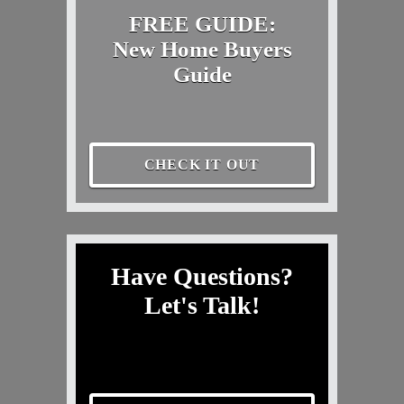
FREE GUIDE:
New Home Buyers
Guide
CHECK IT OUT
Have Questions?
Let's Talk!