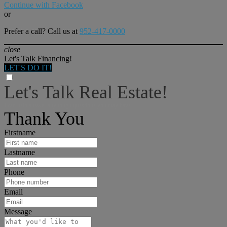
Continue with Facebook
or
Prefer a call? Call us at
952-417-0000
close
Let's Talk Financing!
LET'S DO IT!
Let's Talk Real Estate!
I can help answer any tough questions you may have.
Thank You
Firstname
Lastname
Phone
Email
Message