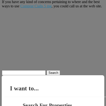
If you have any kind of concerns pertaining to where and the best
ways to use
Comprar Cialis 5 mg
, you could call us at the web site.
Search
for:
I want to...
Search For Properties