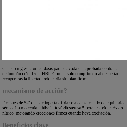
Cialis 5 mg es la única dosis pautada cada día aprobada contra la
disfunción eréctil y la HBP. Con un solo comprimido al despertar
recuperarás la libertad todo el día sin planificar.
mecanismo de acción?
Después de 5-7 días de ingesta diaria se alcanza estado de equilibrio
sérico. La molécula inhibe la fosfodiesterasa 5 potenciando el óxido
nítrico, mejorando erecciones firmes cuando haya excitación.
Beneficios clave