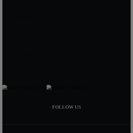
Contract For Deed
A-Good-Deed
PO Box 1361
Minnetonka, MN 55345
Chad Banken
952-417-0000
Chad@A-Good-Deed.com
FOLLOW US