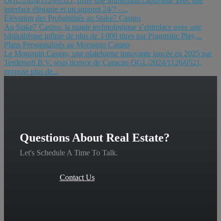
OGL/2024/1126/0521, offre une immersion captivante avec une
interface élégante et un support 24/7 –...
Élévation des Probabilités au Stake7 Casino
Au Stake7 Casino, la magie technologique s’entrelace avec une
bibliothèque infinie de plus de 3 000 titres par Pragmatic Play,...
Plans Personnalisés au Morospin Casino
Le Morospin Casino, une plateforme innovante lancée en 2025 par
Terdersoft B.V. sous licence de Curaçao OGL/2024/1126/0521,
propose plus de...
Questions About Real Estate?
Let's Schedule A Time To Talk.
Contact Us