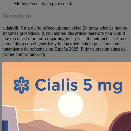
Moderadamente; no pases de 3.
Veredicto
tadalafilo 5 mg diario ofrece espontaneidad 24 horas además mejora
síntomas prostáticos. If you adored this article therefore you would
like to collect more info regarding nicely visit the internet site. Precio
competitivo con el genérico y buena tolerancia lo posicionan en
tratamiento de referencia en España 2025. Pide valoración antes del
primer comprimido.</p