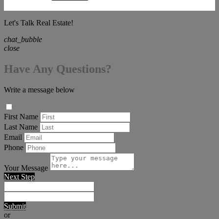
Let's Talk Real Estate!
chat_bubble
close
Have Any Questions?
Write a message below
First Name
Last Name
Email
Phone
Your Message
Next Step
Submit
or