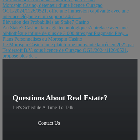
Morospin Casino, détenteur d’une licence Curaçao
OGL/2024/1126/0521, offre une immersion captivante avec une
interface élégante et un support 24/7 –...
Élévation des Probabilités au Stake7 Casino
Au Stake7 Casino, la magie technologique s’entrelace avec une
bibliothèque infinie de plus de 3 000 titres par Pragmatic Play,...
Plans Personnalisés au Morospin Casino
Le Morospin Casino, une plateforme innovante lancée en 2025 par
Terdersoft B.V. sous licence de Curaçao OGL/2024/1126/0521,
propose plus de...
Questions About Real Estate?
Let's Schedule A Time To Talk.
Contact Us