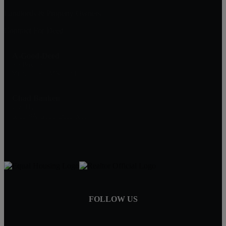
Landlords & Property Owners
Contract For Deed
A-Good-Deed
PO Box 1361
Minnetonka, MN 55345
Chad Banken
952-417-0000
Chad@A-Good-Deed.com
FOLLOW US