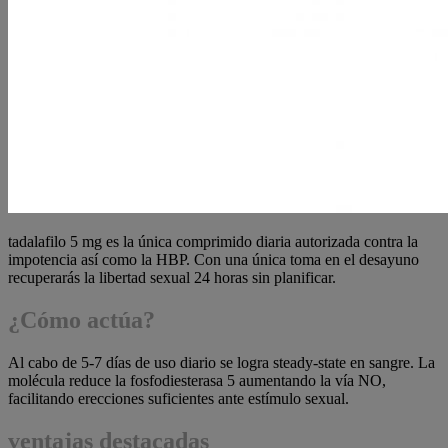
tadalafilo 5 mg es la única comprimido diaria autorizada contra la
impotencia así como la HBP. Con una única toma en el desayuno
recuperarás la libertad sexual 24 horas sin planificar.
¿Cómo actúa?
Al cabo de 5-7 días de uso diario se logra steady-state en sangre. La
molécula reduce la fosfodiesterasa 5 aumentando la vía NO,
facilitando erecciones suficientes ante estímulo sexual.
ventajas destacadas