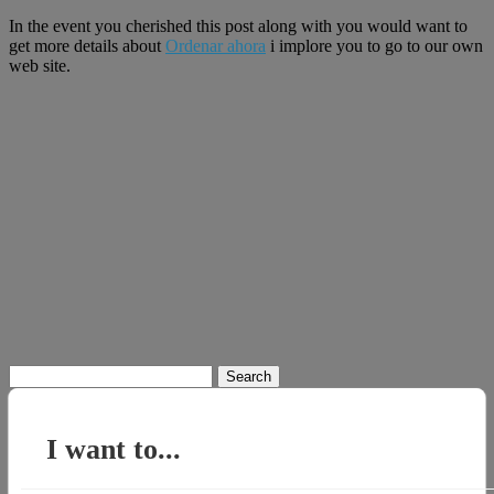
In the event you cherished this post along with you would want to
get more details about
Ordenar ahora
i implore you to go to our own
web site.
Search
for:
I want to...