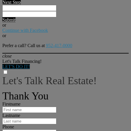
Next Step
Submit
or
Continue with Facebook
or
Prefer a call? Call us at
952-417-0000
close
Let's Talk Financing!
LET'S DO IT!
Let's Talk Real Estate!
I can help answer any tough questions you may have.
Thank You
Firstname
Lastname
Phone