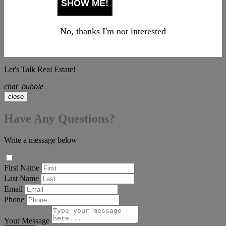
No, thanks I'm not interested
Let's Talk Real Estate!
chat_bubble
close
Have Any Questions?
Write a message below
First Name
Last Name
Email
Phone
Your Message