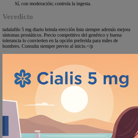
Sí, con moderación; controla la ingesta.
Veredicto
tadalafilo 5 mg diario brinda erección lista siempre además mejora
síntomas prostáticos. Precio competitivo del genérico y buena
tolerancia lo convierten en la opción preferida para miles de
hombres. Consulta siempre previo al inicio.</p