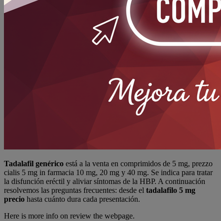
Tadalafil genérico
está a la venta en comprimidos de 5 mg, prezzo
cialis 5 mg in farmacia 10 mg, 20 mg y 40 mg. Se indica para tratar
la disfunción eréctil y aliviar síntomas de la HBP. A continuación
resolvemos las preguntas frecuentes: desde el
tadalafilo 5 mg
precio
hasta cuánto dura cada presentación.
Here is more info on review the webpage.