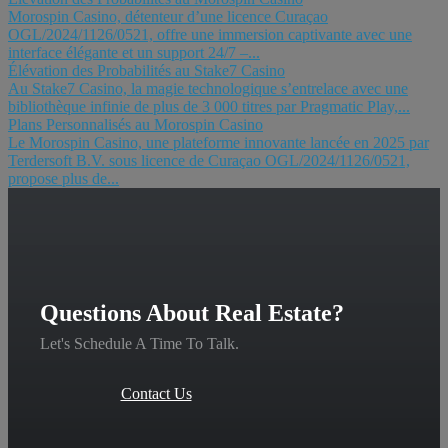
Morospin Casino, détenteur d’une licence Curaçao
OGL/2024/1126/0521, offre une immersion captivante avec une
interface élégante et un support 24/7 –...
Élévation des Probabilités au Stake7 Casino
Au Stake7 Casino, la magie technologique s’entrelace avec une
bibliothèque infinie de plus de 3 000 titres par Pragmatic Play,...
Plans Personnalisés au Morospin Casino
Le Morospin Casino, une plateforme innovante lancée en 2025 par
Terdersoft B.V. sous licence de Curaçao OGL/2024/1126/0521,
propose plus de...
Questions About Real Estate?
Let's Schedule A Time To Talk.
Contact Us