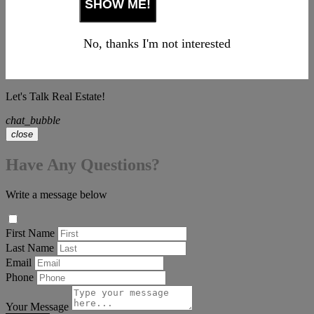
No, thanks I'm not interested
Let's Talk Real Estate!
chat_bubble
close
Have Any Questions?
Write a message below
First Name
Last Name
Email
Phone
Your Message