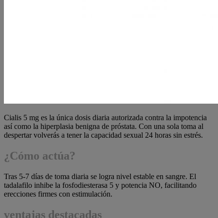
Cialis 5 mg es la única dosis diaria autorizada contra la impotencia
así como la hiperplasia benigna de próstata. Con una sola toma al
despertar volverás a tener la capacidad sexual 24 horas sin estrés.
¿Cómo actúa?
Tras 5-7 días de toma diaria se logra nivel estable en sangre. El
tadalafilo inhibe la fosfodiesterasa 5 y potencia NO, facilitando
erecciones firmes con estimulación.
ventajas destacadas