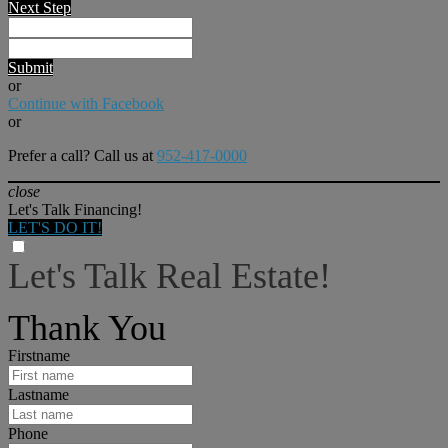
Next Step
Submit
or
Continue with Facebook
or
Prefer a call? Call us at
952-417-0000
close
Let's Talk Financing!
LET'S DO IT!
Let's Talk Real Estate!
I can help answer any tough questions you may have.
Thank You
Firstname
Lastname
Phone