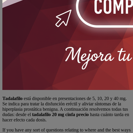
Tadalafilo
está disponible en presentaciones de 5, 10, 20 y 40 mg.
Se indica para tratar la disfunción eréctil y aliviar síntomas de la
hiperplasia prostática benigna. A continuación resolvemos todas tus
dudas: desde el
tadalafilo 20 mg cinfa precio
hasta cuánto tarda en
hacer efecto cada dosis.
If you have any sort of questions relating to where and the best ways