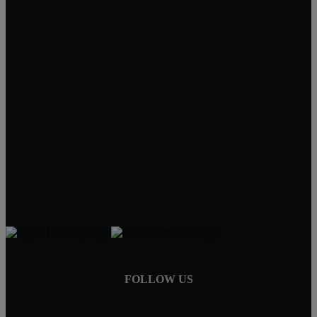
Landlords & Property Owners
Contract For Deed
A-Good-Deed
PO Box 1361
Minnetonka, MN 55345
Chad Banken
952-417-0000
Chad@A-Good-Deed.com
FOLLOW US