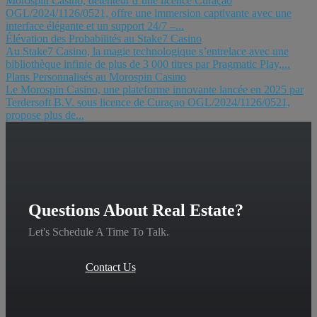
Morospin Casino, détenteur d’une licence Curaçao
OGL/2024/1126/0521, offre une immersion captivante avec une
interface élégante et un support 24/7 –...
Élévation des Probabilités au Stake7 Casino
Au Stake7 Casino, la magie technologique s’entrelace avec une
bibliothèque infinie de plus de 3 000 titres par Pragmatic Play,...
Plans Personnalisés au Morospin Casino
Le Morospin Casino, une plateforme innovante lancée en 2025 par
Terdersoft B.V. sous licence de Curaçao OGL/2024/1126/0521,
propose plus de...
Questions About Real Estate?
Let's Schedule A Time To Talk.
Contact Us