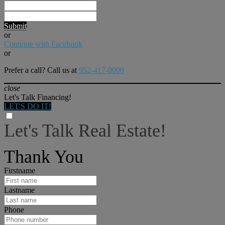
Submit
or
Continue with Facebook
or
Prefer a call? Call us at
952-417-0000
close
Let's Talk Financing!
LET'S DO IT!
Let's Talk Real Estate!
I can help answer any tough questions you may have.
Thank You
Firstname
Lastname
Phone