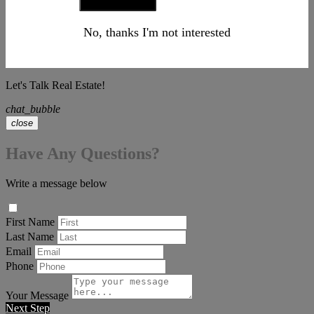
No, thanks I'm not interested
Let's Talk Real Estate!
chat_bubble
close
Have Any Questions?
Write a message below
First Name
Last Name
Email
Phone
Your Message
Next Step