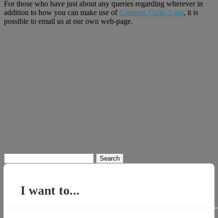
For those who have just about any queries regarding wherever in
addition to how you can make use of
Comprar Cialis 5 mg
, it is
possible to email us at our own web-page.
Search
for:
I want to...