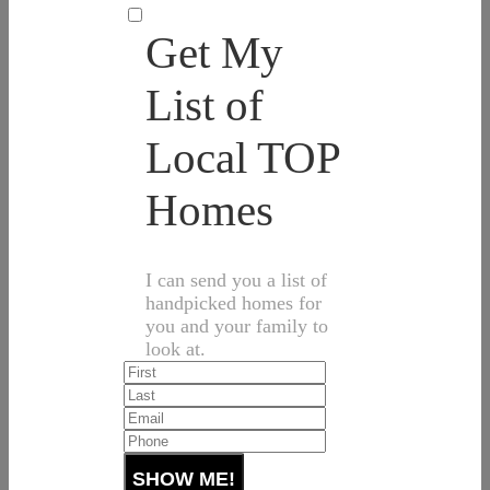
Get My
List of
Local TOP
Homes
I can send you a list of
handpicked homes for
you and your family to
look at.