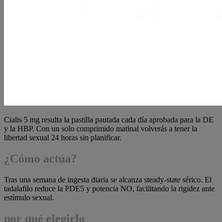
Cialis 5 mg resulta la pastilla pautada cada día aprobada para la DE
y la HBP. Con un solo comprimido matinal volverás a tener la
libertad sexual 24 horas sin planificar.
¿Cómo actúa?
Tras una semana de ingesta diaria se alcanza steady-state sérico. El
tadalafilo reduce la PDE5 y potencia NO, facilitando la rigidez ante
estímulo sexual.
por qué elegirlo