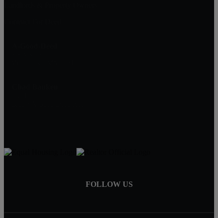
Landlords & Property Owners
Contract For Deed
A-Good-Deed
PO Box 1361
Minnetonka, MN 55345
Chad Banken
952-417-0000
Chad@A-Good-Deed.com
FOLLOW US