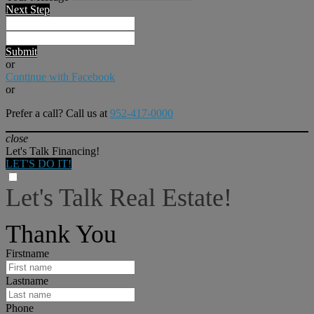
Next Step
Submit
or
Continue with Facebook
or
Prefer a call? Call us at
952-417-0000
close
Let's Talk Financing!
LET'S DO IT!
Let's Talk Real Estate!
I can help answer any tough questions you may have.
Thank You
Firstname
Lastname
Phone