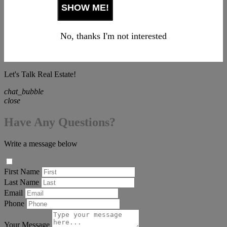
No, thanks I'm not interested
Let's Talk Real Estate!
chat_bubble
close
Have Any Questions?
Write a message below
First Name
Last Name
Email
Phone
Your Message