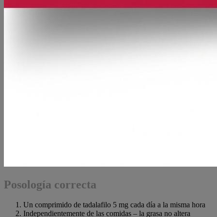
Posología correcta
Un comprimido de tadalafilo 5 mg cada día a la misma hora
Independientemente de las comidas – la grasa no altera