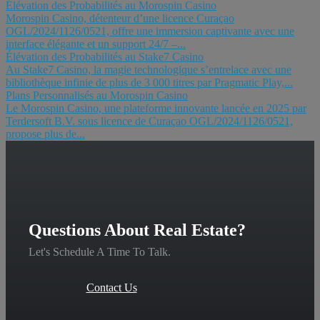
Élévation des Probabilités au Morospin Casino
Morospin Casino, détenteur d’une licence Curaçao
OGL/2024/1126/0521, offre une immersion captivante avec une
interface élégante et un support 24/7 –...
Élévation des Probabilités au Stake7 Casino
Au Stake7 Casino, la magie technologique s’entrelace avec une
bibliothèque infinie de plus de 3 000 titres par Pragmatic Play,...
Plans Personnalisés au Morospin Casino
Le Morospin Casino, une plateforme innovante lancée en 2025 par
Terdersoft B.V. sous licence de Curaçao OGL/2024/1126/0521,
propose plus de...
Questions About Real Estate?
Let's Schedule A Time To Talk.
Contact Us