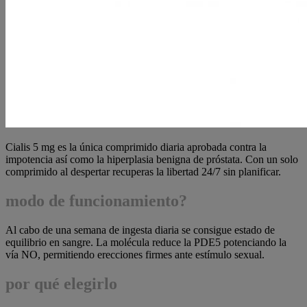
Cialis 5 mg es la única comprimido diaria aprobada contra la
impotencia así como la hiperplasia benigna de próstata. Con un solo
comprimido al despertar recuperas la libertad 24/7 sin planificar.
modo de funcionamiento?
Al cabo de una semana de ingesta diaria se consigue estado de
equilibrio en sangre. La molécula reduce la PDE5 potenciando la
vía NO, permitiendo erecciones firmes ante estímulo sexual.
por qué elegirlo