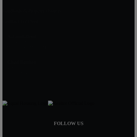
Landlords & Property Owners
Contract For Deed
A-Good-Deed
PO Box 1361
Minnetonka, MN 55345
Chad Banken
952-417-0000
Chad@A-Good-Deed.com
FOLLOW US