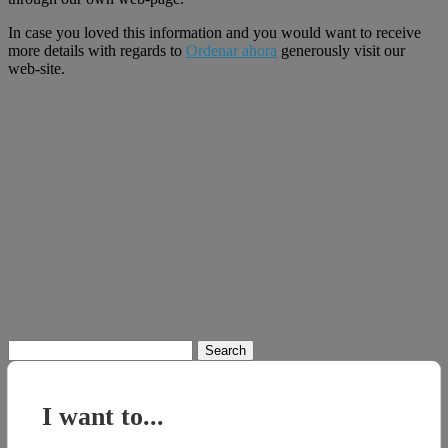
In case you loved this information and you would want to receive
more details with regards to
Ordenar ahora
generously visit our
web-site.
Search
for:
I want to...