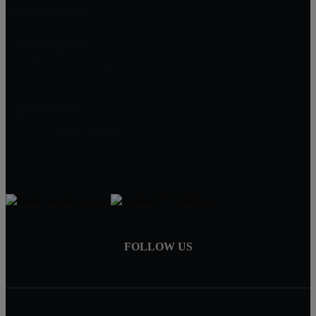
Contract For Deed
A-Good-Deed
PO Box 1361
Minnetonka, MN 55345
Chad Banken
952-417-0000
Chad@A-Good-Deed.com
FOLLOW US