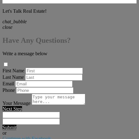
Let's Talk Real Estate!
chat_bubble
close
Have Any Questions?
Write a message below
First Name
Last Name
Email
Phone
Your Message
Next Step
Submit
or
Continue with Facebook