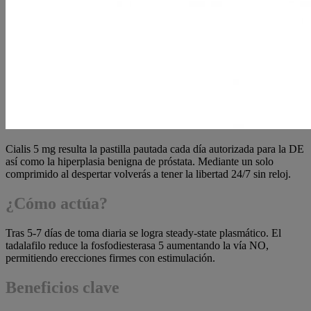
Cialis 5 mg resulta la pastilla pautada cada día autorizada para la DE
así como la hiperplasia benigna de próstata. Mediante un solo
comprimido al despertar volverás a tener la libertad 24/7 sin reloj.
¿Cómo actúa?
Tras 5-7 días de toma diaria se logra steady-state plasmático. El
tadalafilo reduce la fosfodiesterasa 5 aumentando la vía NO,
permitiendo erecciones firmes con estimulación.
Beneficios clave