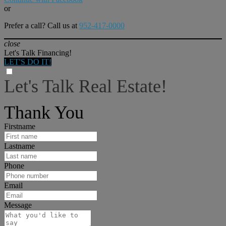
or
Prefer a call? Call us at
952-417-0000
close
Let's Talk Financing!
LET'S DO IT!
Let's Talk Real Estate!
I can help answer any tough questions you may have.
Thank You
Firstname
Lastname
Phone
Email
Message