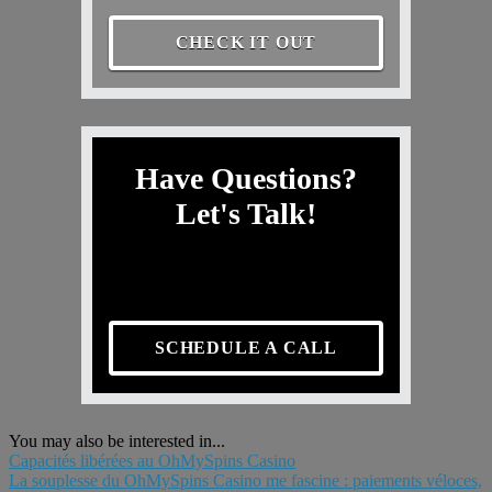
CHECK IT OUT
Have Questions?
Let's Talk!
SCHEDULE A CALL
You may also be interested in...
Capacités libérées au OhMySpins Casino
La souplesse du OhMySpins Casino me fascine : paiements véloces,