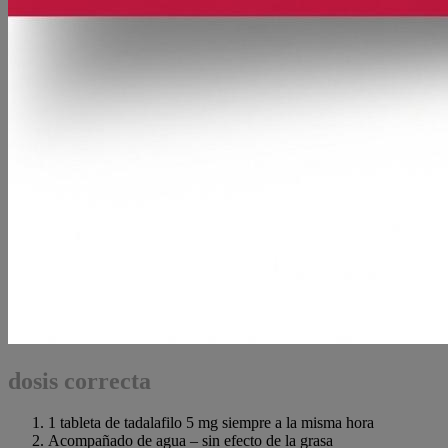
dosis correcta
1 tableta de tadalafilo 5 mg siempre a la misma hora
Acompañado de agua – sin efecto de la grasa