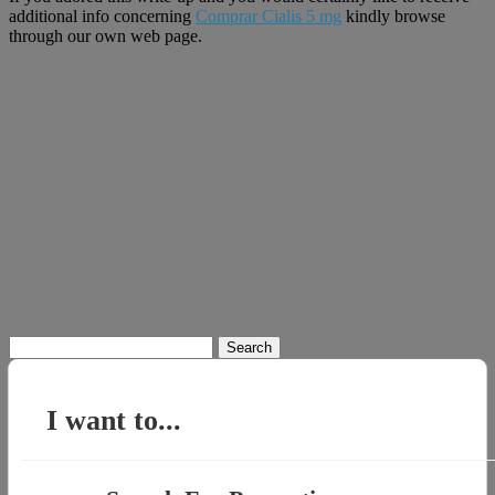
additional info concerning
Comprar Cialis 5 mg
kindly browse
through our own web page.
Search
for:
I want to...