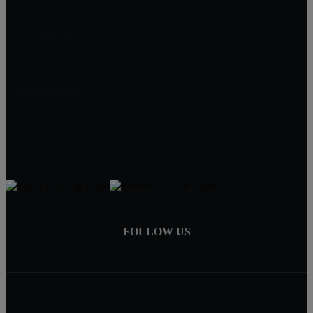
A-Good-Deed
PO Box 1361
Minnetonka, MN 55345
Chad Banken
952-417-0000
Chad@A-Good-Deed.com
FOLLOW US