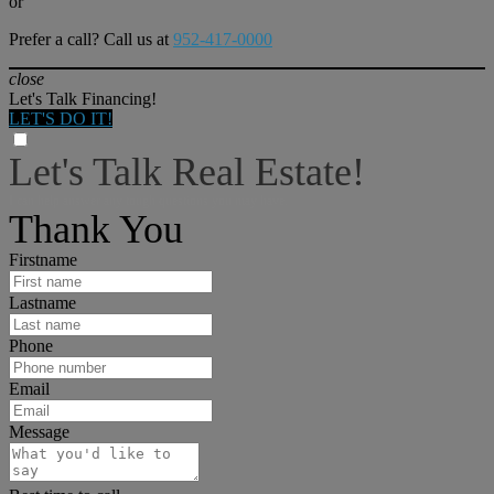
or
Prefer a call? Call us at
952-417-0000
close
Let's Talk Financing!
LET'S DO IT!
Let's Talk Real Estate!
I can help answer any tough questions you may have.
Thank You
Firstname
Lastname
Phone
Email
Message