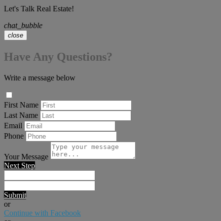
Let's Talk Real Estate!
chat_bubble
close
Have Any Questions?
Write a message below
First Name
Last Name
Email
Phone
Your Message
Next Step
Submit
or
Continue with Facebook