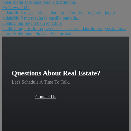
dosis diaria aprobada para la disfunción...
Ai News 2025
tadalafilo 5 mg – la dosis diaria que cambió la regla del juego
tadalafilo 5 mg resulta la pastilla pautada...
Cialis 5 mg precio bajo en Chile
Cialis 5 mg – todo lo que necesitas saber tadalafilo 5 mg es la única
comprimido pautada cada día aprobada...
Questions About Real Estate?
Let's Schedule A Time To Talk.
Contact Us