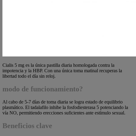
Cialis 5 mg es la única pastilla diaria homologada contra la
impotencia y la HBP. Con una única toma matinal recuperas la
libertad todo el día sin reloj.
modo de funcionamiento?
Al cabo de 5-7 días de toma diaria se logra estado de equilibrio
plasmático. El tadalafilo inhibe la fosfodiesterasa 5 potenciando la
vía NO, permitiendo erecciones suficientes ante estímulo sexual.
Beneficios clave