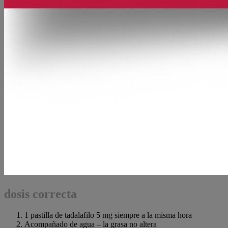
dosis correcta
1 pastilla de tadalafilo 5 mg siempre a la misma hora
Acompañado de agua – la grasa no altera