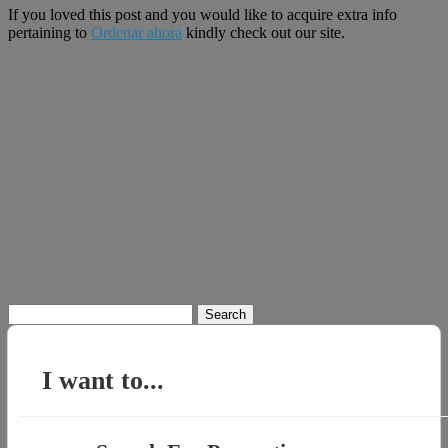
If you loved this post and you would like to acquire extra info
pertaining to
Ordenar ahora
kindly check out our site.
Search
for:
I want to...