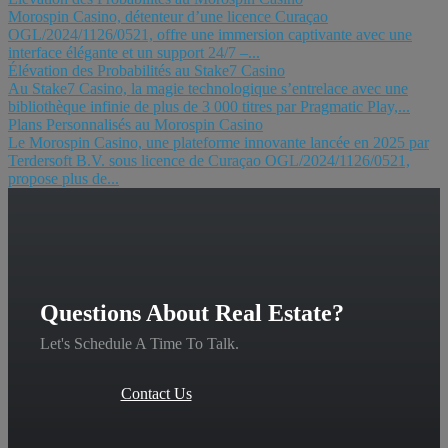
Morospin Casino, détenteur d’une licence Curaçao
OGL/2024/1126/0521, offre une immersion captivante avec une
interface élégante et un support 24/7 –...
Élévation des Probabilités au Stake7 Casino
Au Stake7 Casino, la magie technologique s’entrelace avec une
bibliothèque infinie de plus de 3 000 titres par Pragmatic Play,...
Plans Personnalisés au Morospin Casino
Le Morospin Casino, une plateforme innovante lancée en 2025 par
Terdersoft B.V. sous licence de Curaçao OGL/2024/1126/0521,
propose plus de...
Questions About Real Estate?
Let's Schedule A Time To Talk.
Contact Us