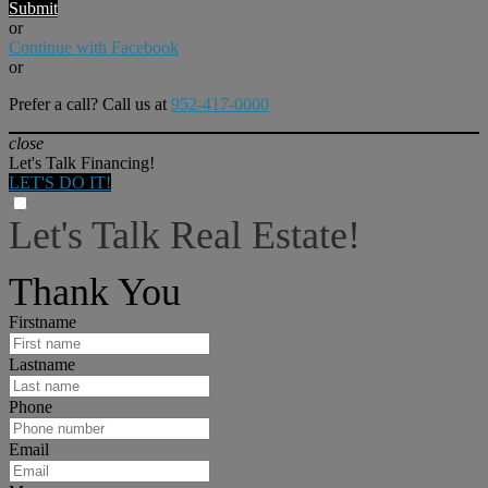
Submit
or
Continue with Facebook
or
Prefer a call? Call us at
952-417-0000
close
Let's Talk Financing!
LET'S DO IT!
Let's Talk Real Estate!
I can help answer any tough questions you may have.
Thank You
Firstname
Lastname
Phone
Email