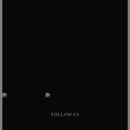
Landlords & Property Owners
Contract For Deed
A-Good-Deed
PO Box 1361
Minnetonka, MN 55345
Chad Banken
952-417-0000
Chad@A-Good-Deed.com
FOLLOW US