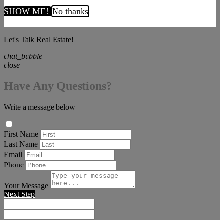
SHOW ME!
No thanks
Let's Talk Real Estate!
chat_bubble
close
Have Any Questions?
Write a message below
First Name
Last Name
Email
Phone
Your Message
Next Step