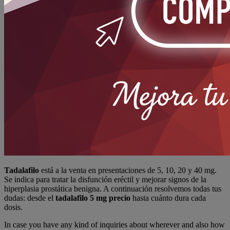
Tadalafilo
está a la venta en presentaciones de 5, 10, 20 y 40 mg.
Se indica para tratar la disfunción eréctil y mejorar signos de la
hiperplasia prostática benigna. A continuación resolvemos todas tus
dudas: desde el
tadalafilo 5 mg precio
hasta cuánto dura cada
dosis.
In case you have any kind of inquiries about wherever and also how