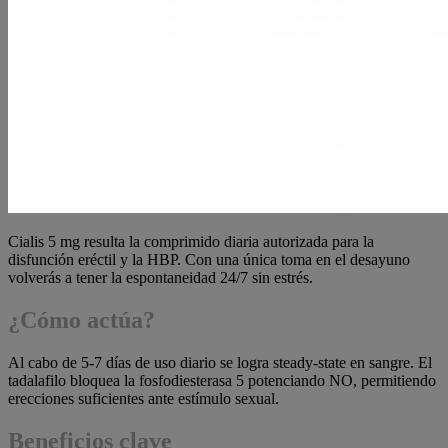
Cialis 5 mg resulta la comprimido diaria autorizada para la
disfunción eréctil y la HBP. Con una única toma en el desayuno
volverás a tener la espontaneidad 24/7 sin estrés.
¿Cómo actúa?
Al cabo de 5-7 días de uso diario se logra steady-state en sangre. El
tadalafilo bloquea la fosfodiesterasa 5 potenciando NO, permitiendo
erecciones suficientes ante estímulo sexual.
Beneficios clave