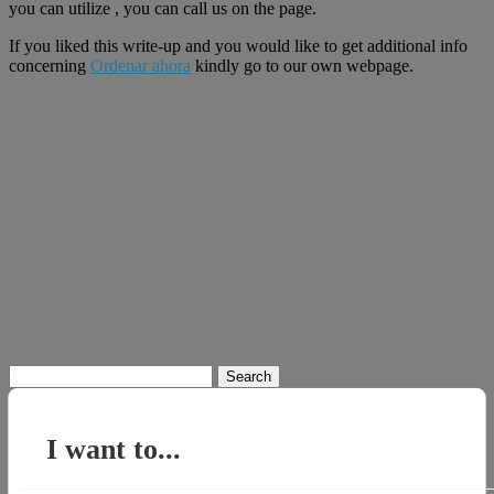
you can utilize , you can call us on the page.
If you liked this write-up and you would like to get additional info
concerning
Ordenar ahora
kindly go to our own webpage.
Search
for:
I want to...