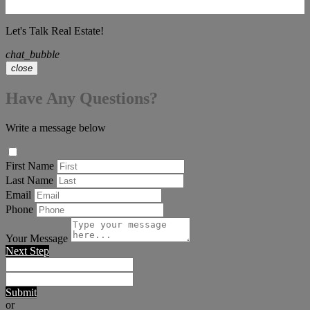
Let's Talk Real Estate!
chat_bubble
close
Have Any Questions?
Write a message below
First Name
Last Name
Email
Phone
Your Message
Next Step
Submit
or