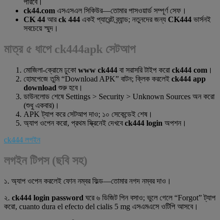
পারবে।
ck44.com
এসএসএল সিকিউর—তোমার পাসওয়ার্ড সম্পূর্ণ সেফ।
CK 44
আর
ck 444
একই প্যারেন্ট ব্র্যান্ড; নতুনদের জন্য
CK444
ভার্সনই
সবচেয়ে স্মুদ।
মাত্র ৫ ধাপে ck444apk সেটআপ
মোজিলা-ক্রোমে ঢুকো
www ck444
বা সরাসরি টাইপ করো
ck444 com
।
হোমপেজে তুমি “Download APK” বাটন; ক্লিক করলেই
ck444 app
download
শুরু হবে।
ডাউনলোড শেষে Settings > Security > Unknown Sources অন করো
(শুধু একবার)।
APK ট্যাপ করে সেটআপ দাও; ১০ সেকেন্ডেই শেষ।
অ্যাপ ওপেন করো, প্রথম স্ক্রিনেই দেখবে
ck444 login
অপশন।
ck444 লগইন
লগইন টিপস (ছবি সহ)
১. অ্যাপ ওপেন করলেই ফোন নম্বর ফিল্ড—তোমার নগদ নম্বর দাও।
২.
ck444 login password
ঘরে ৬ ডিজিট পিন বসাও; ভুলে গেলে “Forgot” ট্যাপ
করো, cuanto dura el efecto del cialis 5 mg এসএমএসে ওটিপি আসবে।