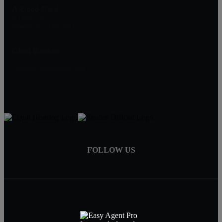
A-Good-Deed
PO Box 1361
Minnetonka, MN 55345
Chad Banken
952-417-0000
Chad@A-Good-Deed.com
FOLLOW US