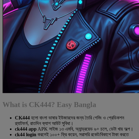
What is CK444? Easy Bangla
CK444
হলো বাংলা ভাষার ইউজারদের জন্য তৈরি গেমিং ও প্রেডিকশন
প্ল্যাটফর্ম, রাতদিন ক্যাশ আউট সুবিধা।
ck444 app
APK সাইজ ১৩ এমবি, অ্যান্ড্রয়েড ৬+ চলে, ডেটা খায় অল্প।
ck44 login
করলেই ১০০+ ফ্রি কয়েন, সরাসরি রকেট/বিকাশে টাকা করতে