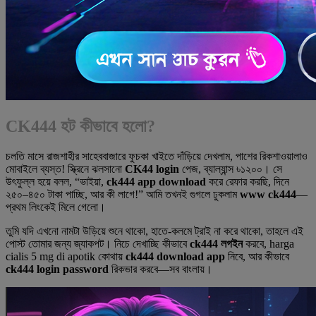
CK444 হট কীভাবে হলো?
চলতি মাসে রাজশাহীর সাহেববাজারে ফুচকা খাইতে দাঁড়িয়ে দেখলাম, পাশের রিকশাওয়ালাও
মোবাইলে ব্যস্ত! স্ক্রিনে ঝলসানো
CK44 login
পেজ, ব্যাল্যান্স ৳১২০০। সে
উৎফুল্ল হয়ে বলল, “ভাইয়া,
ck444 app download
করে রেফার করছি, দিনে
২৫০–৪৫০ টাকা পাচ্ছি, আর কী লাগে!” আমি তখনই গুগলে ঢুকলাম
www ck444
—
প্রথম লিংকেই মিলে গেলো।
তুমি যদি এখনো নামটা উড়িয়ে শুনে থাকো, হাতে-কলমে ট্রাই না করে থাকো, তাহলে এই
পোস্ট তোমার জন্য জ্যাকপট। নিচে দেখাচ্ছি কীভাবে
ck444 লগইন
করবে, harga
cialis 5 mg di apotik কোথায়
ck444 download app
নিবে, আর কীভাবে
ck444 login password
রিকভার করবে—সব বাংলায়।