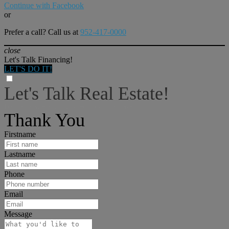
Continue with Facebook
or
Prefer a call? Call us at
952-417-0000
close
Let's Talk Financing!
LET'S DO IT!
Let's Talk Real Estate!
I can help answer any tough questions you may have.
Thank You
Firstname
Lastname
Phone
Email
Message