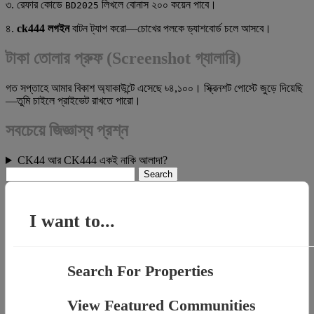
৩. রেফার কোডে
লিখলে বোনাস ২০০ কয়েন পাবে।
BD2025
৪.
ck444 লগইন
বাটন ট্যাপ করো—চোখের পলকে ড্যাশবোর্ড চলে আসবে।
টাকা তোলার প্রুফ (Screenshot গ্যালারি)
গত সপ্তাহে আমার বিকাশ অ্যাকাউন্টে এসেছে ৳৪,১০০। স্ক্রিনশট পোস্টে জুড়ে দিয়েছি
—তুমি চাইলে প্রাইভেট রাখতে পারো।
সবচেয়ে জিজ্ঞাস্য প্রশ্ন
CK44 আর CK444 একই নাকি আলাদা?
Search
for:
I want to...
Search For Properties
View Featured Communities