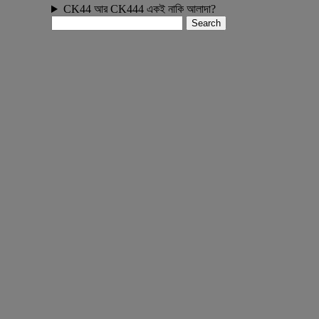
CK44 আর CK444 একই নাকি আলাদা?
Search
for: