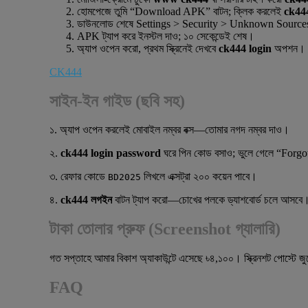
হোমপেজে তুমি “Download APK” বাটন; ক্লিক করলেই
ck44
ডাউনলোড শেষে Settings > Security > Unknown Sources 
APK ট্যাপ করে ইনস্টল দাও; ১০ সেকেন্ডেই শেষ।
অ্যাপ ওপেন করো, প্রথম স্ক্রিনেই দেখবে
ck444 login
অপশন।
CK444
সাইন-ইন গাইড (ছবি সহ)
১. অ্যাপ ওপেন করলেই মোবাইল নম্বর বক্স—তোমার নগদ নম্বর দাও।
২.
ck444 login password
ঘরে পিন কোড বসাও; ভুলে গেলে “Forg
৩. রেফার কোডে
লিখলে এক্সট্রা ২০০ কয়েন পাবে।
BD2025
৪.
ck444 লগইন
বাটন ট্যাপ করো—চোখের পলকে ড্যাশবোর্ড চলে আসবে
টাকা তোলার প্রুফ (Screenshot গ্যালারি)
গত সপ্তাহে আমার বিকাশ অ্যাকাউন্টে এসেছে ৳৪,১০০। স্ক্রিনশট পোস্টে জু
FAQ