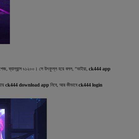
েজ, ব্যাল্যান্স ৳১২০০। সে উৎফুল্ল হয়ে বলল, “ভাইয়া,
ck444 app
ায়
ck444 download app
নিবে, আর কীভাবে
ck444 login