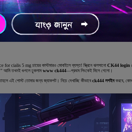
ice for cialis 5 mg চায়ের কাস্টমারও মোবাইলে ব্যস্ত! স্ক্রিনে ঝলসানো
CK44 login
প
ে!” আমি তখনই গুগলে ঢুকলাম
www ck444
—প্রথম লিংকেই মিলে গেলো।
 তাহলে এই পোস্ট তোমার জন্য জ্যাকপট। নিচে দেখাচ্ছি কীভাবে
ck444 লগইন
করবে, কোথ