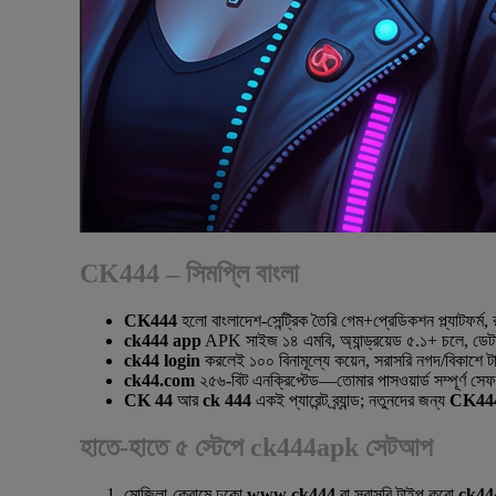
CK444 – সিমপ্লি বাংলা
CK444
হলো বাংলাদেশ-সেন্ট্রিক তৈরি গেম+প্রেডিকশন প্ল্যাটফর্ম
ck444 app
APK সাইজ ১৪ এমবি, অ্যান্ড্রয়েড ৫.১+ চলে, ডেট
ck44 login
করলেই ১০০ বিনামূল্যে কয়েন, সরাসরি নগদ/বিকাশে 
ck44.com
২৫৬-বিট এনক্রিপ্টেড—তোমার পাসওয়ার্ড সম্পূর্ণ সে
CK 44
আর
ck 444
একই প্যারেন্ট ব্র্যান্ড; নতুনদের জন্য
CK44
হাতে-হাতে ৫ স্টেপে ck444apk সেটআপ
মোজিলা-ক্রোমে ঢুকো
www ck444
বা সরাসরি টাইপ করো
ck44