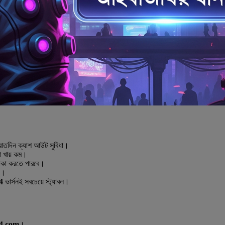
, রাতদিন ক্যাশ আউট সুবিধা।
া খায় কম।
টাকা করতে পারবে।
ফ।
4
ভার্সনই সবচেয়ে স্ট্যাবল।
4 com
।