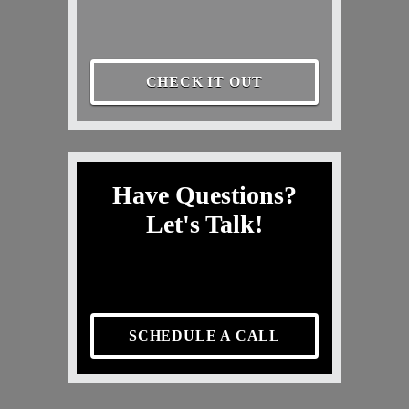
CHECK IT OUT
Have Questions?
Let's Talk!
SCHEDULE A CALL