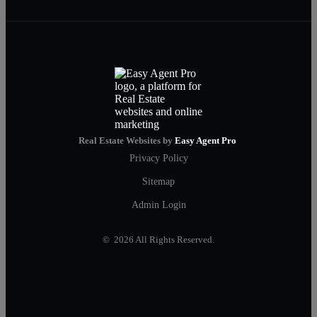
Real Estate Websites by
Easy Agent Pro
Privacy Policy
Sitemap
Admin Login
© 2026 All Rights Reserved.