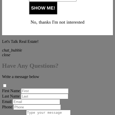
No, thanks I'm not interested
Let's Talk Real Estate!
chat_bubble
close
Have Any Questions?
Write a message below
First Name
Last Name
Email
Phone