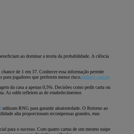
eneficiam ao dominar a teoria da probabilidade. A ciência
a chance de 1 em 37. Conhecer essa informação permite
is para jogadores que preferem menor risco.
jonbet1.com.br
agem da casa a apenas 0,5%. Decisões como pedir carta ou
ta. As odds refletem as de estabelecimentos
d
utilizam RNG para garantir aleatoriedade. O Retorno ao
ilidade alta proporcionam recompensas grandes, mas
cial para o sucesso. Com quatro cartas de um mesmo naipe