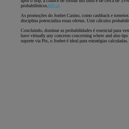
após o flop, a chance de formar um flush é de cerca de 35%.
probabilísticos.
888.pt
As promoções do Jonbet Casino, como cashback e torneios 
disciplina potencializa essas ofertas. Unir cálculos probabil
Concluindo, dominar as probabilidades é essencial para venc
have virtually any concerns concerning where and also tip
suporte via Pix, o Jonbet é ideal para estratégias calculada