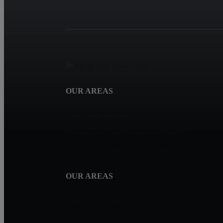
OUR AREAS
Real Estate Investors
Businesses Using Residential Property
Real Estate Agents & Loan Officers
FIFA World Cup 2026 betting sites
OUR AREAS
Landlords & Property Owners
Contract For Deed