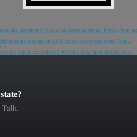
drawals, appealing to Filipino and Brazilian players. Players, from beg
iência segura com mais de 1.000 jogos e apostas esportivas. Tanto...
ino
riência segura com mais de 2.000 jogos para jogadores brasileiros....
state?
 Talk.