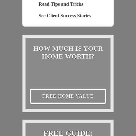
Read Tips and Tricks
See Client Success Stories
HOW MUCH IS YOUR
HOME WORTH?
FREE HOME VALUE
FREE GUIDE: