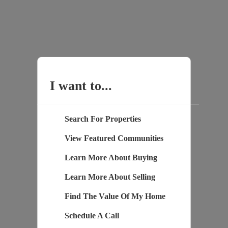
I want to...
Search For Properties
View Featured Communities
Learn More About Buying
Learn More About Selling
Find The Value Of My Home
Schedule A Call