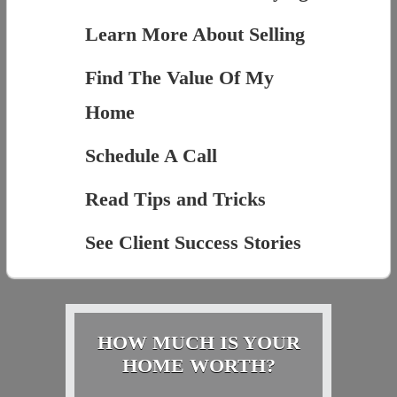
Learn More About Selling
Find The Value Of My
Home
Schedule A Call
Read Tips and Tricks
See Client Success Stories
HOW MUCH IS YOUR
HOME WORTH?