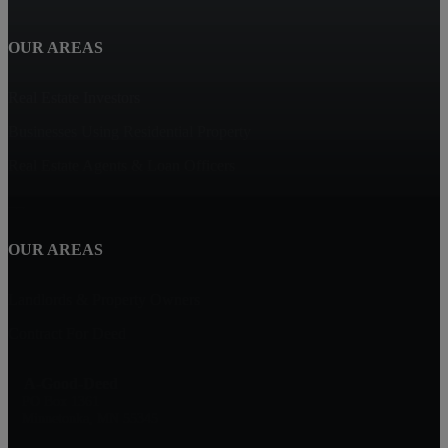
OUR AREAS
Real Estate Investors
Businesses Using Residential Property
Real Estate Agents & Loan Officers
FIFA World Cup 2026 betting sites
OUR AREAS
Landlords & Property Owners
Contract For Deed
A-Good-Deed
PO Box 1361
Minnetonka, MN 55345