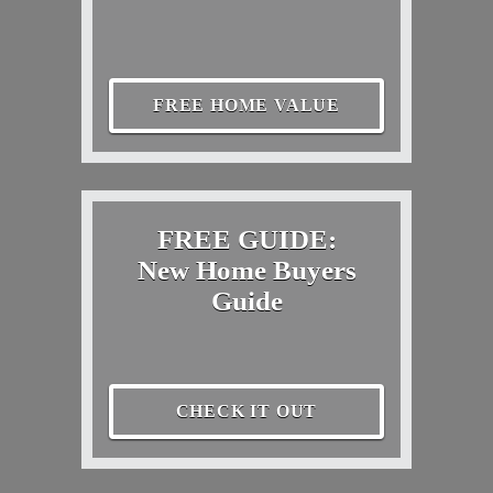
FREE HOME VALUE
FREE GUIDE:
New Home Buyers
Guide
CHECK IT OUT