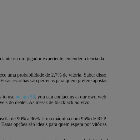
iante ou um jogador experiente, entender a teoria da
ce uma probabilidade de 2,7% de vitória. Saber disso
Essas escolhas são perfeitas para quem prefere apostas
w to use
betapp 58
, you can contact us at our own web
veis do dealer. As mesas de blackjack ao vivo
ue oscila de 90% a 96%. Uma máquina com 95% de RTP
Essas opções são ideais para quem espera por vitórias