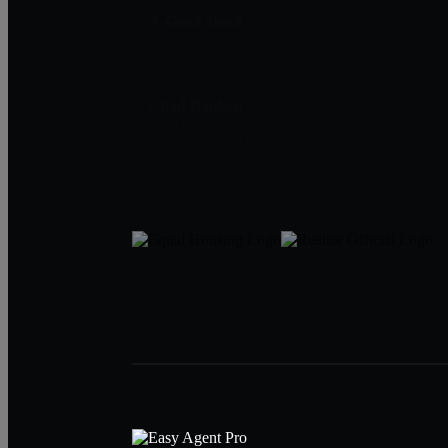
A-Good-Deed
PO Box 1361
Minnetonka, MN 55345
Chad Banken
952-417-0000
Chad@A-Good-Deed.com