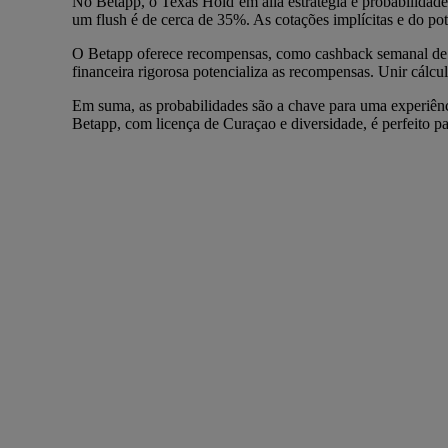
No Betapp, o Texas Hold’em alia estratégia e probabilidad
um flush é de cerca de 35%. As cotações implícitas e do pote
O Betapp oferece recompensas, como cashback semanal de 1
financeira rigorosa potencializa as recompensas. Unir cálcul
Em suma, as probabilidades são a chave para uma experiênci
Betapp, com licença de Curaçao e diversidade, é perfeito pa