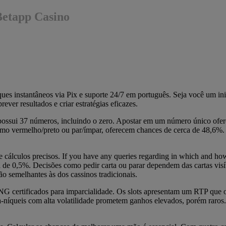
Betapp Casino
es instantâneos via Pix e suporte 24/7 em português. Seja você um inic
ever resultados e criar estratégias eficazes.
possui 37 números, incluindo o zero. Apostar em um número único ofere
como vermelho/preto ou par/ímpar, oferecem chances de cerca de 48,6%. 
 cálculos precisos. If you have any queries regarding in which and ho
ca de 0,5%. Decisões como pedir carta ou parar dependem das cartas visí
o semelhantes às dos cassinos tradicionais.
RNG certificados para imparcialidade. Os slots apresentam um RTP q
níqueis com alta volatilidade prometem ganhos elevados, porém raros. 