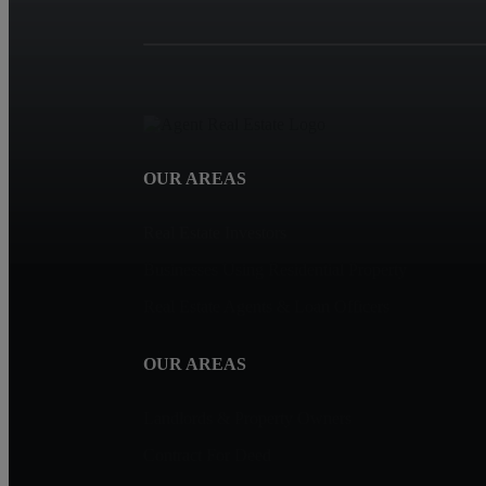
OUR AREAS
Real Estate Investors
Businesses Using Residential Property
Real Estate Agents & Loan Officers
FIFA World Cup 2026 betting sites
OUR AREAS
Landlords & Property Owners
Contract For Deed