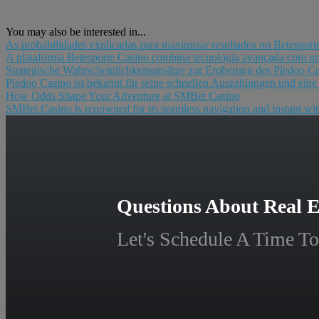
You may also be interested in...
As probabilidades explicadas para maximizar resultados no Betesport
A plataforma Betesporte Casino combina tecnologia avançada com uma bi
Strategische Wahrscheinlichkeitsansätze zur Eroberung des Pledoo C
Pledoo Casino ist bekannt für seine schnellen Auszahlungen und eine 
How Odds Shape Your Adventure at SMBet Casino
SMBet Casino is renowned for its seamless navigation and instant with
Questions About Real E
Let's Schedule A Time To