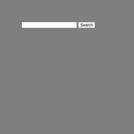
Search
for: