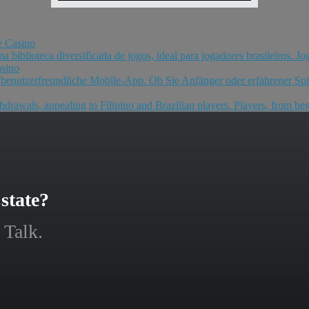
e Casino
blioteca diversificada de jogos, ideal para jogadores brasileiros. Jog
asino
benutzerfreundliche Mobile-App. Ob Sie Anfänger oder erfahrener Spiel
drawals, appealing to Filipino and Brazilian players. Players, from beg
state?
 Talk.