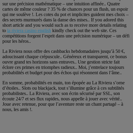
sur une précision mathématique – une intuition affinée.. Quatre
cartes de même couleur ? 35 % de chances pour un flush, un espoir
qui me soulève !. Les cotes du pot et implicites guident mes choix –
des secrets murmurés dans la danse des mises.. If you adored this
short article and you would such as to receive more details relating
to
la riviera casino english
kindly check out the web site. Ces
compétitions forgent l’esprit dans une précision numérique – un défi
pour les héros..
La Riviera nous offre des cashbacks hebdomadaires jusqu’à 50 €,
adoucissant chaque crépuscule.. Généreux et transparent, ce bonus
ouvre grand tes horizons sans entraves.. Une gestion stricte fait
éclore ces primes en triomphes radieux.. Moi, j’entrelace toujours
probabilités et budget pour des échos qui résonnent dans l’âme..
En somme, probabilités en main, ton épopée au La Riviera s’orne
d’étoiles.. Slots ou blackjack, tout s’illumine grâce à ces subtilités
probabilistes.. La Riviera, avec son écrin sécurisé par SSL, son
écoute 24/7 et ses flux rapides, nous appelle à jouer avec vérité..
Joue avec retenue, pour que l’aventure reste un chant partagé – à
nous, les amis !.