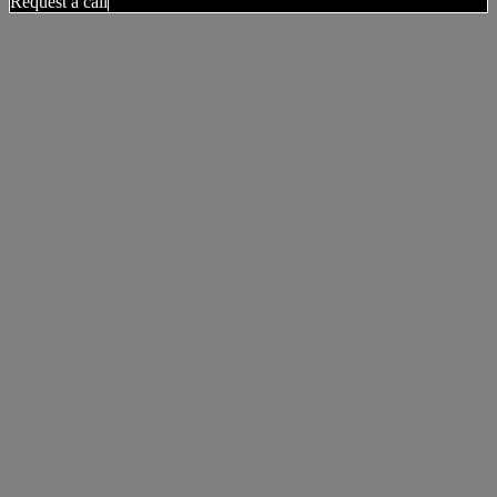
Request a call