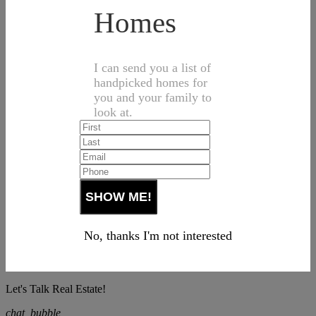
Homes
I can send you a list of
handpicked homes for
you and your family to
look at.
No, thanks I'm not interested
Let's Talk Real Estate!
chat_bubble