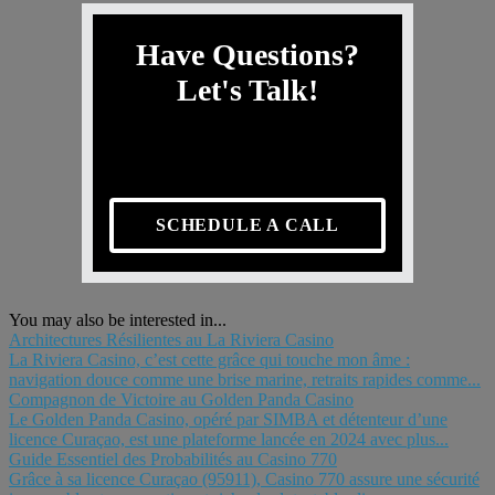
Have Questions?
Let's Talk!
SCHEDULE A CALL
You may also be interested in...
Architectures Résilientes au La Riviera Casino
La Riviera Casino, c’est cette grâce qui touche mon âme :
navigation douce comme une brise marine, retraits rapides comme...
Compagnon de Victoire au Golden Panda Casino
Le Golden Panda Casino, opéré par SIMBA et détenteur d’une
licence Curaçao, est une plateforme lancée en 2024 avec plus...
Guide Essentiel des Probabilités au Casino 770
Grâce à sa licence Curaçao (95911), Casino 770 assure une sécurité