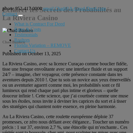
phone
Éclairer les Secrets des Probabilités au
952-417-0000
email
Chad@A-Good-Deed.com
Contact
La Riviera Casino
What is Contract For Deed
Rates & Costs
Testimonials
Realtors
Chad Banken
Florida Variation – REMOVE
Contact Us
Published on October 13, 2025
La Riviera Casino, avec sa licence Curaçao comme bouclier fidèle,
tisse une fresque envoûtante avec une interface fluide et un support
24/7 – imagine, cher voyageur, cette présence constante dans tes
aventures depuis 2010 !. Que tu sois un novice aux yeux émerveillés
ou un aventurier aguerri comme moi, les probabilités sont ce fil
lumineux qui rend chaque pari plus intime et glorieux – quelle
douceur infinie !. Cette science, que j’ai courtisée comme une muse
sous les étoiles, nous invite à deviner les caprices du sort et à tisser
des stratégies qui chantent notre essence, en pleine harmonie.
Au La Riviera Casino, cette roulette européenne déploie 37
promesses, ce zéro nous défiant avec élégance.. Toucher un numéro
précis : 1 sur 37, environ 2,7 %, une étincelle qui m’enchante.. Ces
vérités sont ta boussole, cher ami, pour sculpter tes mises avec une