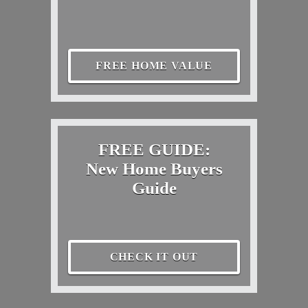
FREE HOME VALUE
FREE GUIDE:
New Home Buyers
Guide
CHECK IT OUT