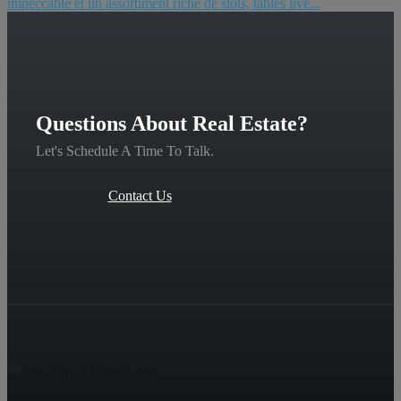
impeccable et un assortiment riche de slots, tables live...
Questions About Real Estate?
Let's Schedule A Time To Talk.
Contact Us