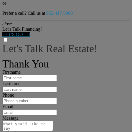
or
Prefer a call? Call us at
952-417-0000
close
Let's Talk Financing!
LET'S DO IT!
Let's Talk Real Estate!
I can help answer any tough questions you may have.
Thank You
Firstname
Lastname
Phone
Email
Message