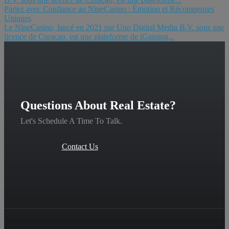
Pariez avec Confiance au NineCasino : Émotion et Récompenses
Uniques
Le NineCasino, lancé en 2021 par Uno Digital Media B.V. sous une
licence de Curaçao, est une plateforme de iGaming...
Questions About Real Estate?
Let's Schedule A Time To Talk.
Contact Us