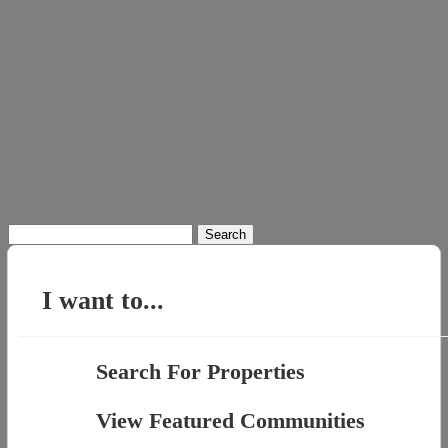
Search
for:
I want to...
Search For Properties
View Featured Communities