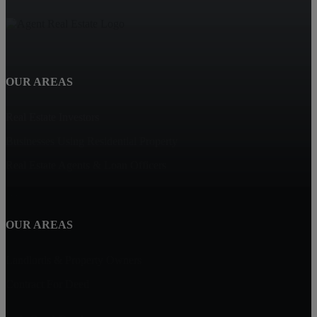
OUR AREAS
Real Estate Investors
Businesses Using Residential Property
Real Estate Agents & Loan Officers
FIFA World Cup 2026 betting sites
OUR AREAS
Landlords & Property Owners
Contract For Deed