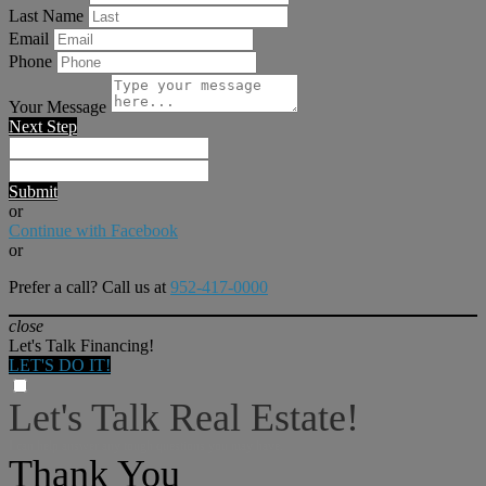
Last Name
Email
Phone
Your Message
Next Step
Submit
or
Continue with Facebook
or
Prefer a call? Call us at
952-417-0000
close
Let's Talk Financing!
LET'S DO IT!
Let's Talk Real Estate!
I can help answer any tough questions you may have.
Thank You