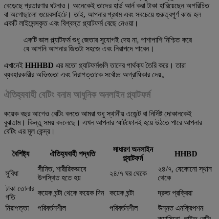
বেড়েছে প্রতারণার ঘটনাও। অনেকেই তাদের হার্ড আর্ন করা টাকা হারিয়েছেন অপরিচিত
বা অগোছালো ওয়েবসাইটে। তাই, আপনার প্রথম এবং সবচেয়ে গুরুত্বপূর্ণ কাজ হল
একটি লাইসেন্সকৃত এবং বিশ্বস্ত প্ল্যাটফর্ম বেছে নেওয়া।
একটি ভাল প্ল্যাটফর্ম শুধু জেতার সুযোগই দেয় না, পাশাপাশি নিশ্চিত করে
যে আপনি আপনার জিতটা সহজে এবং নিরাপদে পাবেন।
এখানেই
HHHBD
এর মতো প্ল্যাটফর্মগুলি তাদের পার্থক্য তৈরি করে। তারা
ব্যবহারকারীর অভিজ্ঞতা এবং নিরাপত্তাকে সর্বোচ্চ অগ্রাধিকার দেয়。
ঐতিহ্যবাহী বেটিং বনাম আধুনিক অনলাইন প্ল্যাটফর্ম
কয়েক বছর আগেও বেটিং বলতে আমরা শুধু স্থানীয় এজেন্ট বা নির্দিষ্ট দোকানকেই
বুঝতাম। কিন্তু সময় বদলেছে। এখন আপনার স্মার্টফোনই হয়ে উঠতে পারে আপনার
বেটিং এর মূল কেন্দ্র।
সাধারণ অনলাইন
বৈশিষ্ট্য
ঐতিহ্যবাহী পদ্ধতি
HHBD
প্ল্যাটফর্ম
সীমিত, শারীরিকভাবে
২৪/৭, যেকোনো স্থান
সুবিধা
২৪/৭ ঘর থেকে
উপস্থিত হতে হয়
থেকে
টাকা তোলার
কয়েক ঘন্টা থেকে কয়েক দিন
কয়েক ঘন্টা
দ্রুত প্রক্রিয়া
গতি
নিরাপত্তা
পরিবর্তনশীল
পরিবর্তনশীল
উন্নত এনক্রিপশন
ক্যাসিনো, লাইভ বেটিং