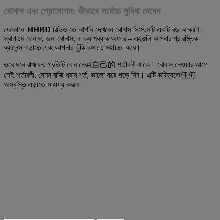
বোনাস এবং প্রোমোশন: কীভাবে সর্বোচ্চ সুবিধা নেবেন
যেকোনো
HHBD
রিভিউ তে আপনি দেখবেন বোনাস সিস্টেমটি একটি বড় আকর্ষণ।
স্বাগতম বোনাস, জমা বোনাস, বা ক্যাশব্যাক অফার – এইগুলি আপনার প্রারম্ভিক
ব্যালেন্স বাড়াতে এবং আপনার ঝুঁকি কমাতে সহায়তা করে।
তবে মনে রাখবেন, প্রতিটি বোনাসেরই自己的 শর্তাবলী থাকে। বোনাস নেওয়ার আগে
সেই শর্তাবলী, যেমন বাজি ধরার শর্ত, ভালো করে পড়ে নিন। এটি ভবিষ্যতে任何
অস্বস্তি এড়াতে সাহায্য করবে।