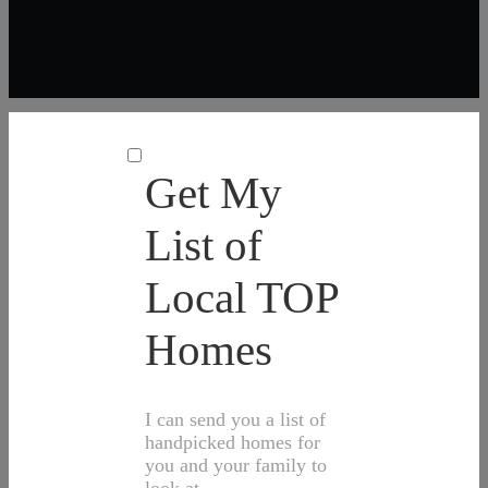
Get My
List of
Local TOP
Homes
I can send you a list of
handpicked homes for
you and your family to
look at.