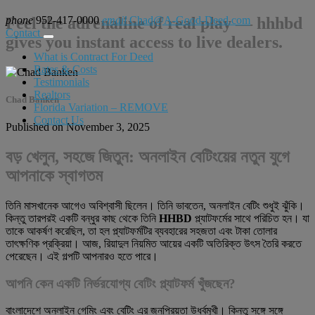
phone
Feel the adrenaline of real play — hhhbd
952-417-0000
email
Chad@A-Good-Deed.com
Contact
gives you instant access to live dealers.
What is Contract For Deed
Rates & Costs
Testimonials
Realtors
Chad Banken
Florida Variation – REMOVE
Contact Us
Published on November 3, 2025
বড় খেলুন, সহজে জিতুন: অনলাইন বেটিংয়ের নতুন যুগে
আপনাকে স্বাগতম
তিনি মাসখানেক আগেও অবিশ্বাসী ছিলেন। তিনি ভাবতেন, অনলাইন বেটিং শুধুই ঝুঁকি।
কিন্তু তারপরই একটি বন্ধুর কাছ থেকে তিনি
HHBD
প্ল্যাটফর্মের সাথে পরিচিত হন। যা
তাকে আকর্ষণ করেছিল, তা হল প্ল্যাটফর্মটির ব্যবহারের সহজতা এবং টাকা তোলার
তাৎক্ষণিক প্রক্রিয়া। আজ, রিয়াদুল নিয়মিত আয়ের একটি অতিরিক্ত উৎস তৈরি করতে
পেরেছেন। এই গল্পটি আপনারও হতে পারে।
আপনি কেন একটি নির্ভরযোগ্য বেটিং প্ল্যাটফর্ম খুঁজছেন?
বাংলাদেশে অনলাইন গেমিং এবং বেটিং এর জনপ্রিয়তা উর্ধ্বমুখী। কিন্তু সঙ্গে সঙ্গে