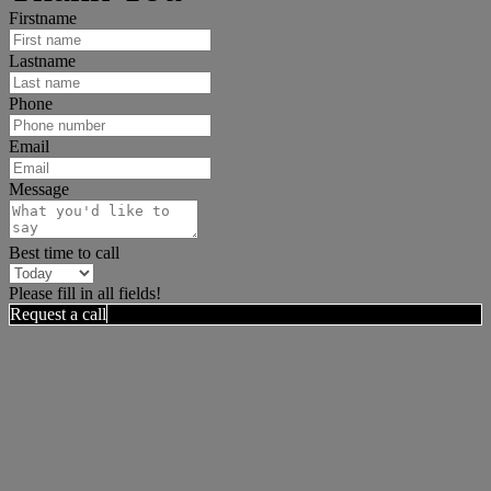
Firstname
Lastname
Phone
Email
Message
Best time to call
Please fill in all fields!
Request a call