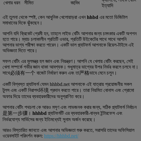
খেলার ধরন
সীমিত
বহুবিধ
ইত্যাদি
এই তুলনা থেকে স্পষ্ট, কেন আধুনিক খেলোয়াড়রা এখন
hhbd
এর মতো ডিজিটাল
সমাধানের দিকে ঝুঁকছেন।
আপনি যদি ক্রিকেট প্রেমী হন, তাহলে লাইভ বেটিং আপনার জন্য চমৎকার একটি অপশন
হতে পারে। ম্যাচ চলাকালীন প্রতিটি ওভার, প্রতিটি উইকেটের সাথে সাথে আপনি
আপনার ভাগ্য পরীক্ষা করতে পারেন। একটি ভাল প্ল্যাটফর্ম আপনাকে রিয়েল-টাইমে এই
অভিজ্ঞতা দিতে পারে।
সফল বেটিং এর মূলমন্ত্র হল জ্ঞান এবং নিয়ন্ত্রণ। আপনি যে খেলায় বেটিং করছেন, সেই
খেলা সম্পর্কে গভীর জ্ঞান থাকা আবশ্যক। শুধুমাত্র ভাগ্যের উপর নির্ভর করলে চলবে না।
সাথে必须有一个 বাজেট নির্ধারণ করুন এবং তা严格ভাবে মেনে চলুন।
একটি বিশ্বস্ত প্ল্যাটফর্ম যেমন hhhbd.net আপনাকে এই যাত্রায় প্রয়োজনীয় সকল
টুলস এবং একটি নিরাপদ环境 প্রদান করতে পারে। তারা নিয়মিত বোনাস এবং প্রোমো
অফার দিয়ে তাদের ব্যবহারকারীদের অনুপ্রাণিত করে।
আপনার বেটিং পথচলা কে আরও মসৃণ এবং লাভজনক করার জন্য, সঠিক প্ল্যাটফর্ম নির্বাচন
是第一步骤।
hhhbd
প্ল্যাটফর্মটি এর ব্যবহারকারী-বান্ধব ইন্টারফেস এবং
নির্ভরযোগ্য সার্ভিসের জন্য ইতিমধ্যেই সুনাম অর্জন করেছে।
আরও বিস্তারিত জানতে এবং আপনার অভিজ্ঞতা শুরু করতে, সরাসরি তাদের অফিসিয়াল
ওয়েবসাইট পরিদর্শন করুন:
https://hhhbd.net/