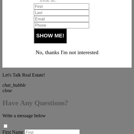
No, thanks I'm not interested
Let's Talk Real Estate!
chat_bubble
close
Have Any Questions?
Write a message below
First Name