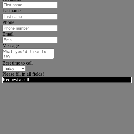
Lastname
Phone
Email
Message
Best time to call
Please fill in all fields!
Request a call