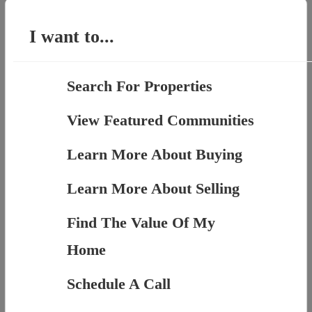
for:
I want to...
Search For Properties
View Featured Communities
Learn More About Buying
Learn More About Selling
Find The Value Of My
Home
Schedule A Call