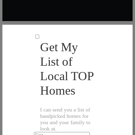
Get My
List of
Local TOP
Homes
I can send you a list of
handpicked homes for
you and your family to
look at.