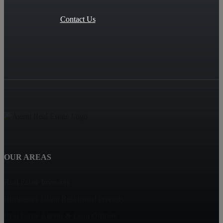
Contact Us
OUR AREAS
Real Estate Investors
Businesses Using Residential Property
Real Estate Agents & Loan Officers