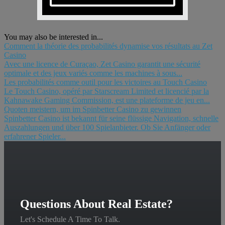
You may also be interested in...
Comment la théorie des probabilités dynamise vos résultats au Zet
Casino
Avec une licence de Curaçao, Zet Casino garantit une sécurité
optimale et des jeux variés comme les machines à sous...
Les probabilités comme outil pour les victoires au Touch Casino
Le Touch Casino, opéré par Starscream Limited et licencié par la
Kahnawake Gaming Commission, est une plateforme de jeu en...
Quoten meistern, um im Spinbetter Casino zu gewinnen
Spinbetter Casino ist bekannt für seine flüssige Navigation, schnelle
Auszahlungen und über 100 Spielanbieter. Ob Sie Anfänger oder
erfahrener Spieler...
Questions About Real Estate?
Let's Schedule A Time To Talk.