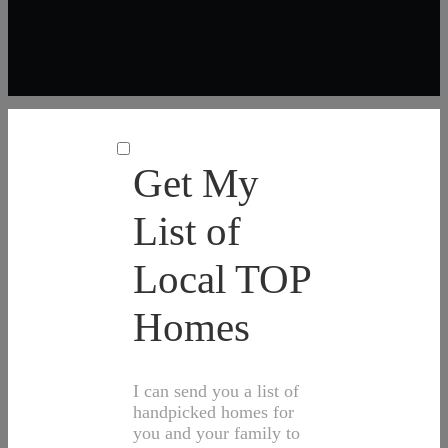
Get My
List of
Local TOP
Homes
I can send you a list of
handpicked homes for
you and your family to