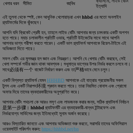
ক্যাসিনো, লাইভ বেটিং
খেলার ধরন
সীমিত
বহুবিধ
ইত্যাদি
এই তুলনা থেকে স্পষ্ট, কেন আধুনিক খেলোয়াড়রা এখন
hhbd
এর মতো অনলাইন
প্ল্যাটফর্মের দিকে ঝুঁকছেন।
আপনি যদি ক্রিকেট প্রেমী হন, তাহলে লাইভ বেটিং আপনার জন্য চমৎকার একটি অপশন
হতে পারে। ম্যাচ চলাকালীন প্রতিটি ওভার, প্রতিটি উইকেটের সাথে সাথে আপনি
আপনার ভাগ্য পরীক্ষা করতে পারেন। একটি ভাল প্ল্যাটফর্ম আপনাকে রিয়েল-টাইমে এই
অভিজ্ঞতা দিতে পারে।
সফল বেটিং এর মূলমন্ত্র হল জ্ঞান এবং নিয়ন্ত্রণ। আপনি যে খেলায় বেটিং করছেন, সেই
খেলা সম্পর্কে গভীর জ্ঞান থাকা আবশ্যক। শুধুমাত্র ভাগ্যের উপর নির্ভর করলে চলবে না।
সাথে必须有一个 বাজেট নির্ধারণ করুন এবং তা严格ভাবে মেনে চলুন।
একটি বিশ্বস্ত প্ল্যাটফর্ম যেমন
HHHBD
আপনাকে এই যাত্রায় প্রয়োজনীয় সকল
টুলস এবং একটি নিরাপদ环境 প্রদান করতে পারে। তারা নিয়মিত বোনাস এবং প্রোমো
অফার দিয়ে তাদের ব্যবহারকারীদের অনুপ্রাণিত করে।
আপনার বেটিং পথচলা কে আরও মসৃণ এবং লাভজনক করার জন্য, সঠিক প্ল্যাটফর্ম নির্বাচন
是第一步骤।
hhhbd
প্ল্যাটফর্মটি এর ব্যবহারকারী-বান্ধব ইন্টারফেস এবং
নির্ভরযোগ্য সার্ভিসের জন্য ইতিমধ্যেই সুনাম অর্জন করেছে।
আরও বিস্তারিত জানতে এবং আপনার অভিজ্ঞতা শুরু করতে, সরাসরি তাদের অফিসিয়াল
ওয়েবসাইট পরিদর্শন করুন:
https://hhhbd.net/bn