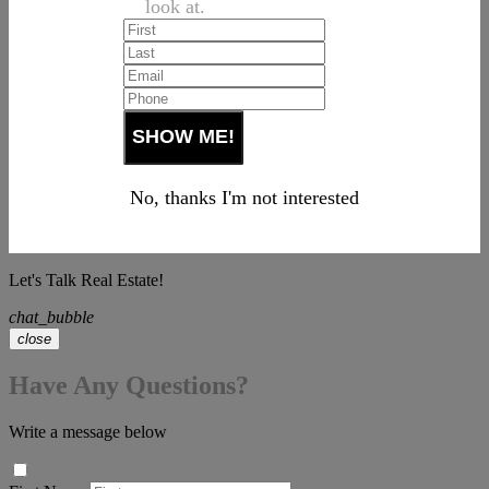
look at.
No, thanks I'm not interested
Let's Talk Real Estate!
chat_bubble
close
Have Any Questions?
Write a message below