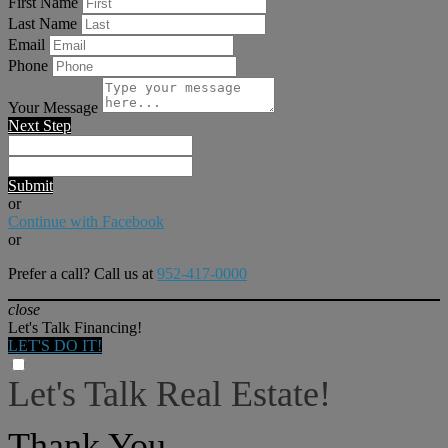
First Name
Last Name
Email
Phone
Your Message
Next Step
Submit
or
Continue with Facebook
or
Prefer a call? Call us at
952-417-0000
close
Let's Talk Financing!
LET'S DO IT!
Let's Talk Real Estate!
I can help answer any tough questions you may have.
Thank You