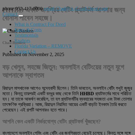
phone
HHBD একটি জনপ্রিয় বেটিং প্ল্যাটফর্ম আপনার জন্য
952-417-0000
email
Chad@A-Good-Deed.com
Contact
বোনাস পাবেন সহজে।
What is Contract For Deed
Rates & Costs
Testimonials
Realtors
Chad Banken
Florida Variation – REMOVE
Contact Us
Published on November 2, 2025
বড় খেলুন, সহজে জিতুন: অনলাইন বেটিংয়ের নতুন যুগে
আপনাকে স্বাগতম
রিয়াদুল মাসখানেক আগেও সন্দেহবাদী ছিলেন। তিনি ভাবতেন, অনলাইন বেটিং শুধুই জুজুর
মতো। কিন্তু তারপরই একটি বন্ধুর কাছ থেকে তিনি
HHBD
প্ল্যাটফর্মের সাথে পরিচিত
হন। যা তাকে আকর্ষণ করেছিল, তা হল প্ল্যাটফর্মটির ব্যবহারের সহজতা এবং টাকা তোলার
তাৎক্ষণিক প্রক্রিয়া। আজ, রিয়াদুল নিয়মিত আয়ের একটি বাড়তি ইনকাম তৈরি করতে
পেরেছেন। এই গল্পটি আপনারও হতে পারে।
আপনি কেন একটি নির্ভরযোগ্য বেটিং প্ল্যাটফর্ম খুঁজছেন?
বাংলাদেশে অনলাইন গেমিং এবং বেটিং এর জনপ্রিয়তা বেড়েই চলেছে। কিন্তু সঙ্গে সঙ্গে