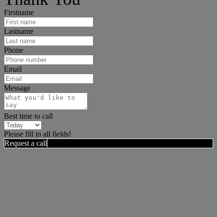
Firstname
Lastname
Phone
Email
Message
Best time to call
Please fill in all fields!
Request a call