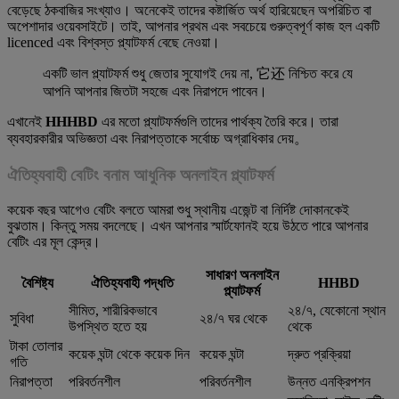
বেড়েছে ঠকবাজির সংখ্যাও। অনেকেই তাদের কষ্টার্জিত অর্থ হারিয়েছেন অপরিচিত বা
অপেশাদার ওয়েবসাইটে। তাই, আপনার প্রথম এবং সবচেয়ে গুরুত্বপূর্ণ কাজ হল একটি
licenced এবং বিশ্বস্ত প্ল্যাটফর্ম বেছে নেওয়া।
একটি ভাল প্ল্যাটফর্ম শুধু জেতার সুযোগই দেয় না, 它还 নিশ্চিত করে যে
আপনি আপনার জিতটা সহজে এবং নিরাপদে পাবেন।
এখানেই
HHHBD
এর মতো প্ল্যাটফর্মগুলি তাদের পার্থক্য তৈরি করে। তারা
ব্যবহারকারীর অভিজ্ঞতা এবং নিরাপত্তাকে সর্বোচ্চ অগ্রাধিকার দেয়。
ঐতিহ্যবাহী বেটিং বনাম আধুনিক অনলাইন প্ল্যাটফর্ম
কয়েক বছর আগেও বেটিং বলতে আমরা শুধু স্থানীয় এজেন্ট বা নির্দিষ্ট দোকানকেই
বুঝতাম। কিন্তু সময় বদলেছে। এখন আপনার স্মার্টফোনই হয়ে উঠতে পারে আপনার
বেটিং এর মূল কেন্দ্র।
সাধারণ অনলাইন
বৈশিষ্ট্য
ঐতিহ্যবাহী পদ্ধতি
HHBD
প্ল্যাটফর্ম
সীমিত, শারীরিকভাবে
২৪/৭, যেকোনো স্থান
সুবিধা
২৪/৭ ঘর থেকে
উপস্থিত হতে হয়
থেকে
টাকা তোলার
কয়েক ঘন্টা থেকে কয়েক দিন
কয়েক ঘন্টা
দ্রুত প্রক্রিয়া
গতি
নিরাপত্তা
পরিবর্তনশীল
পরিবর্তনশীল
উন্নত এনক্রিপশন