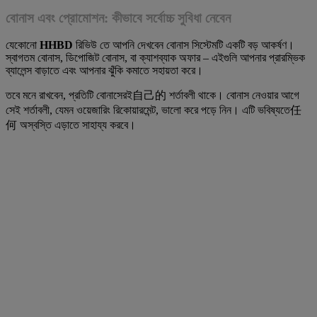
বোনাস এবং প্রোমোশন: কীভাবে সর্বোচ্চ সুবিধা নেবেন
যেকোনো
HHBD
রিভিউ তে আপনি দেখবেন বোনাস সিস্টেমটি একটি বড় আকর্ষণ।
স্বাগতম বোনাস, ডিপোজিট বোনাস, বা ক্যাশব্যাক অফার – এইগুলি আপনার প্রারম্ভিক
ব্যালেন্স বাড়াতে এবং আপনার ঝুঁকি কমাতে সহায়তা করে।
তবে মনে রাখবেন, প্রতিটি বোনাসেরই自己的 শর্তাবলী থাকে। বোনাস নেওয়ার আগে
সেই শর্তাবলী, যেমন ওয়েজারিং রিকোয়ারমেন্ট, ভালো করে পড়ে নিন। এটি ভবিষ্যতে任
何 অস্বস্তি এড়াতে সাহায্য করবে।