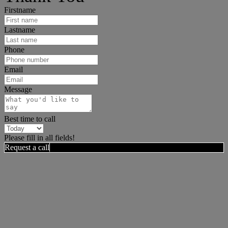
Firstname
Lastname
Phone
Email
Message
Best time to call
Please fill in all fields!
Request a call