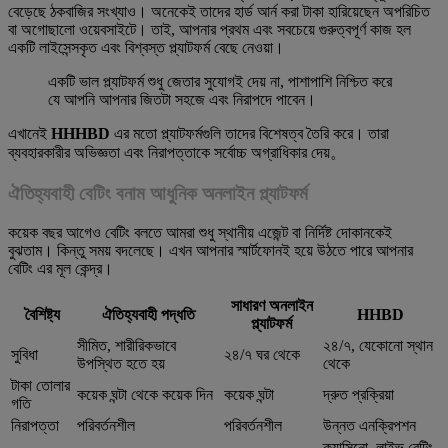
বেড়েছে ঠকবাজির সংখ্যাও। অনেকেই তাদের হার্ড আর্ন করা টাকা হারিয়েছেন অপরিচিত
বা অগোছালো ওয়েবসাইটে। তাই, আপনার প্রথম এবং সবচেয়ে গুরুত্বপূর্ণ কাজ হল
একটি লাইসেন্সকৃত এবং বিশ্বস্ত প্ল্যাটফর্ম বেছে নেওয়া।
একটি ভাল প্ল্যাটফর্ম শুধু জেতার সুযোগই দেয় না, পাশাপাশি নিশ্চিত করে
যে আপনি আপনার জিতটা সহজে এবং নিরাপদে পাবেন।
এখানেই
HHHBD
এর মতো প্ল্যাটফর্মগুলি তাদের বিশেষত্ব তৈরি করে। তারা
ব্যবহারকারীর অভিজ্ঞতা এবং নিরাপত্তাকে সর্বোচ্চ অগ্রাধিকার দেয়。
ঐতিহ্যবাহী বেটিং বনাম আধুনিক অনলাইন প্ল্যাটফর্ম
কয়েক বছর আগেও বেটিং বলতে আমরা শুধু স্থানীয় এজেন্ট বা নির্দিষ্ট দোকানকেই
বুঝতাম। কিন্তু সময় বদলেছে। এখন আপনার স্মার্টফোনই হয়ে উঠতে পারে আপনার
বেটিং এর মূল কেন্দ্র।
সাধারণ অনলাইন
বৈশিষ্ট্য
ঐতিহ্যবাহী পদ্ধতি
HHBD
প্ল্যাটফর্ম
সীমিত, শারীরিকভাবে
২৪/৭, যেকোনো স্থান
সুবিধা
২৪/৭ ঘর থেকে
উপস্থিত হতে হয়
থেকে
টাকা তোলার
কয়েক ঘন্টা থেকে কয়েক দিন
কয়েক ঘন্টা
দ্রুত প্রক্রিয়া
গতি
নিরাপত্তা
পরিবর্তনশীল
পরিবর্তনশীল
উন্নত এনক্রিপশন
ক্যাসিনো, লাইভ বেটিং