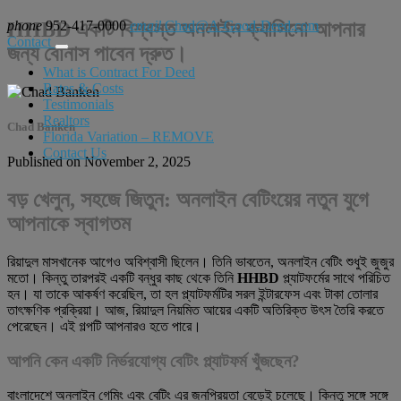
phone
HHBD একটি বিশ্বস্ত অনলাইন ক্যাসিনো আপনার
952-417-0000
email
Chad@A-Good-Deed.com
Contact
জন্য বোনাস পাবেন দ্রুত।
What is Contract For Deed
Rates & Costs
Testimonials
Realtors
Chad Banken
Florida Variation – REMOVE
Contact Us
Published on November 2, 2025
বড় খেলুন, সহজে জিতুন: অনলাইন বেটিংয়ের নতুন যুগে
আপনাকে স্বাগতম
রিয়াদুল মাসখানেক আগেও অবিশ্বাসী ছিলেন। তিনি ভাবতেন, অনলাইন বেটিং শুধুই জুজুর
মতো। কিন্তু তারপরই একটি বন্ধুর কাছ থেকে তিনি
HHBD
প্ল্যাটফর্মের সাথে পরিচিত
হন। যা তাকে আকর্ষণ করেছিল, তা হল প্ল্যাটফর্মটির সরল ইন্টারফেস এবং টাকা তোলার
তাৎক্ষণিক প্রক্রিয়া। আজ, রিয়াদুল নিয়মিত আয়ের একটি অতিরিক্ত উৎস তৈরি করতে
পেরেছেন। এই গল্পটি আপনারও হতে পারে।
আপনি কেন একটি নির্ভরযোগ্য বেটিং প্ল্যাটফর্ম খুঁজছেন?
বাংলাদেশে অনলাইন গেমিং এবং বেটিং এর জনপ্রিয়তা বেড়েই চলেছে। কিন্তু সঙ্গে সঙ্গে