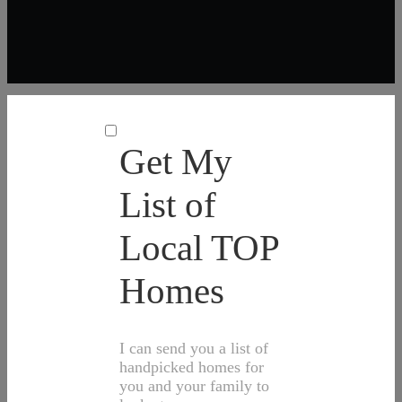
Get My
List of
Local TOP
Homes
I can send you a list of
handpicked homes for
you and your family to