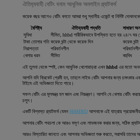
ঐতিহ্যবাহী বেটিং বনাম আধুনিক অনলাইন প্ল্যাটফর্ম
কয়েক বছর আগেও বেটিং বলতে আমরা শুধু স্থানীয় এজেন্ট বা নির্দিষ্ট দোকা
বৈশিষ্ট্য
ঐতিহ্যবাহী পদ্ধতি
সাধারণ অনল
সুবিধা
সীমিত, hhbd শারীরিকভাবে উপস্থিত হতে হয়
২৪/৭ ঘর 
টাকা তোলার গতি
কয়েক ঘন্টা থেকে কয়েক দিন
কয়েক ঘন্টা
নিরাপত্তা
পরিবর্তনশীল
পরিবর্তনশী
খেলার ধরন
সীমিত
বহুবিধ
এই তুলনা থেকে স্পষ্ট, কেন আধুনিক খেলোয়াড়রা এখন
hhbd
এর মতো অনলাই
আপনি যদি ক্রিকেট প্রেমী হন, তাহলে লাইভ বেটিং আপনার জন্য চমৎকার একট
টাইমে এই অভিজ্ঞতা দিতে পারে।
সফল বেটিং এর মূলমন্ত্র হল জ্ঞান এবং নিয়ন্ত্রণ। আপনি যে খেলায় বে
চলুন।
একটি বিশ্বস্ত প্ল্যাটফর্ম যেমন
HHHBD
আপনাকে এই যাত্রায় প্রয়োজনী
আপনার বেটিং পথচলা কে আরও মসৃণ এবং লাভজনক করার জন্য, সঠিক প্
আরও বিস্তারিত জানতে এবং আপনার অভিজ্ঞতা শুরু করতে, সরাসরি তাদের অফ