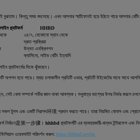
নকেই বুঝতাম। কিন্তু সময় বদলেছে। এখন আপনার স্মার্টফোনই হয়ে উঠতে পারে আপনার বেটিং 
াইন প্ল্যাটফর্ম
HHBD
থেকে
২৪/৭, যেকোনো স্থান থেকে
দ্রুত প্রক্রিয়া
ল
উন্নত এনক্রিপশন
ক্যাসিনো, লাইভ বেটিং ইত্যাদি
ন প্ল্যাটফর্মের দিকে ঝুঁকছেন।
ি অপশন হতে পারে। ম্যাচ চলাকালীন প্রতিটি ওভার, প্রতিটি উইকেটের সাথে সাথে আপনি আ
টিং করছেন, সেই খেলা সম্পর্কে গভীর জ্ঞান থাকা আবশ্যক। শুধুমাত্র ভাগ্যের উপর নির
য় সকল টুলস এবং একটি নিরাপদ环境 প্রদান করতে পারে। তারা নিয়মিত বোনাস এবং প্রোমো 
ল্যাটফর্ম নির্বাচন是第一步骤।
hhhbd
প্ল্যাটফর্মটি এর ব্যবহারকারী-বান্ধব ইন্টারফেস এবং 
িসিয়াল ওয়েবসাইট পরিদর্শন করুন:
https://hhhbd.net/bn