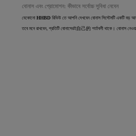
বোনাস এবং প্রোমোশন: কীভাবে সর্বোচ্চ সুবিধা নেবেন
যেকোনো
HHBD
রিভিউ তে আপনি দেখবেন বোনাস সিস্টেমটি একটি বড় আকর
তবে মনে রাখবেন, প্রতিটি বোনাসেরই自己的 শর্তাবলী থাকে। বোনাস নেওয়ার