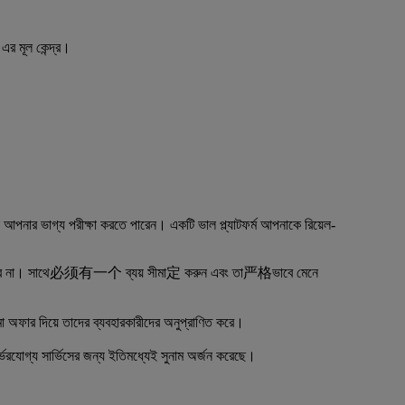
এর মূল কেন্দ্র।
পনার ভাগ্য পরীক্ষা করতে পারেন। একটি ভাল প্ল্যাটফর্ম আপনাকে রিয়েল-
্ভর করলে চলবে না। সাথে必须有一个 ব্যয় সীমা定 করুন এবং তা严格ভাবে মেনে
অফার দিয়ে তাদের ব্যবহারকারীদের অনুপ্রাণিত করে।
নির্ভরযোগ্য সার্ভিসের জন্য ইতিমধ্যেই সুনাম অর্জন করেছে।