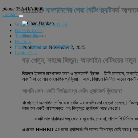
phone
952-417-0000
HHBD বাংলাদেশের সেরা বেটিং প্ল্যাটফর্ম আপন
email
Chad@A-Good-Deed.com
Contact
What is Contract For Deed
Rates & Costs
Chad Banken
Testimonials
Realtors
Florida Variation – REMOVE
Published on November 2, 2025
Contact Us
বড় খেলুন, সহজে জিতুন: অনলাইন বেটিংয়ের নতু
রিয়াদুল ইসলাম মাসখানেক আগেও সন্দেহবাদী ছিলেন। তিনি ভাবতেন, অনলাইন 
এবং টাকা তোলার তাৎক্ষণিক প্রক্রিয়া। আজ, রিয়াদুল নিয়মিত আয়ের এক
আপনি কেন একটি নির্ভরযোগ্য বেটিং প্ল্যাটফর্ম খুঁজছেন?
বাংলাদেশে অনলাইন গেমিং এবং বেটিং এর জনপ্রিয়তা বেড়েই চলেছে। কিন্তু 
কাজ হল একটি লাইসেন্সকৃত এবং বিশ্বস্ত প্ল্যাটফর্ম বেছে নেওয়া।
একটি ভাল প্ল্যাটফর্ম শুধু জেতার সুযোগই দেয় না, পাশাপাশি নিশ্
এখানেই
HHHBD
এর মতো প্ল্যাটফর্মগুলি তাদের বিশেষত্ব তৈরি করে। তার