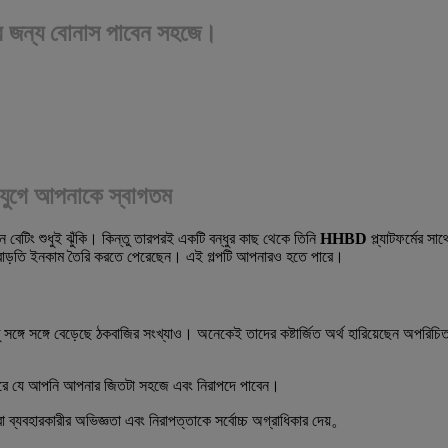
ার জন্য বোনাস পাবেন সহজে।
ন যুগে আপনাকে স্বাগতম
বেটিং শুধুই ঝুঁকি। কিন্তু তারপরই একটি বন্ধুর কাছ থেকে তিনি
HHBD
প্ল্যাটফর্মের স
টি বাড়তি ইনকাম তৈরি করতে পেরেছেন। এই গল্পটি আপনারও হতে পারে।
সঙ্গে সঙ্গে বেড়েছে ঠকবাজির সংখ্যাও। অনেকেই তাদের কষ্টার্জিত অর্থ হারিয়েছেন অপরিচ
চিত করে যে আপনি আপনার জিতটা সহজে এবং নিরাপদে পাবেন।
া ব্যবহারকারীর অভিজ্ঞতা এবং নিরাপত্তাকে সর্বোচ্চ অগ্রাধিকার দেয়。