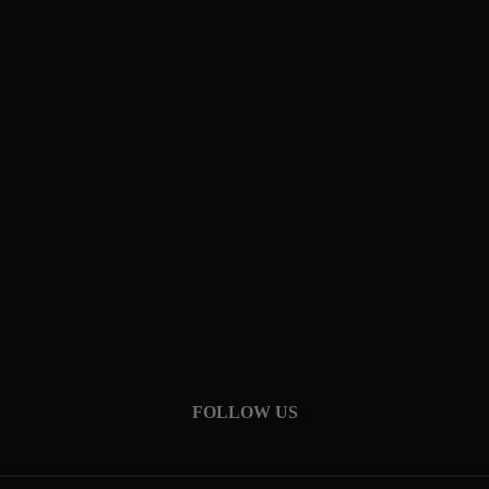
FOLLOW US