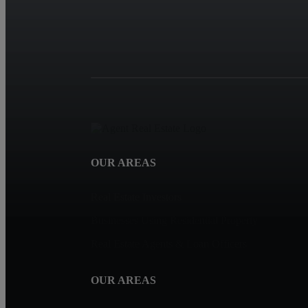
OUR AREAS
Real Estate Investors
Businesses Using Residential Property
Real Estate Agents & Loan Officers
FIFA World Cup 2026 betting sites
OUR AREAS