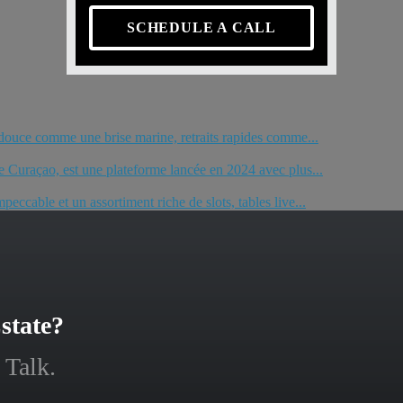
SCHEDULE A CALL
 douce comme une brise marine, retraits rapides comme...
Curaçao, est une plateforme lancée en 2024 avec plus...
ccable et un assortiment riche de slots, tables live...
state?
 Talk.