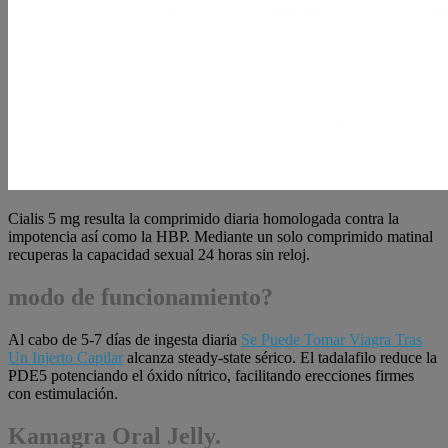
Cialis 5 mg resulta la comprimido diaria homologada contra la
impotencia así como la HBP. Mediante un solo comprimido matinal
recuperas la capacidad sexual 24 horas sin reloj.
modo de funcionamiento?
Al cabo de 5-7 días de ingesta diaria
Se Puede Tomar Viagra Tras
Un Injerto Capilar
alcanza steady-state sérico. El tadalafilo reduce la
PDE5 potenciando el óxido nítrico, facilitando erecciones firmes
con estimulación.
Kamagra Oral Jelly.