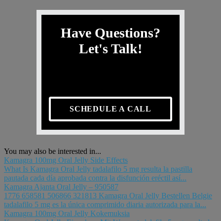
Have Questions?
Let's Talk!
SCHEDULE A CALL
You may also be interested in...
Kamagra 100mg Oral Jelly Side Effects
What Is Kamagra Oral Jelly tadalafilo 5 mg resulta la pastilla
pautada cada día aprobada contra la disfunción eréctil así...
Kamagra Ajanta Oral Jelly – 950587
1776 658581 506866 321813 Kamagra Oral Jelly Bestellen Belgie
tadalafilo 5 mg es la única comprimido diaria autorizada para la...
Kamagra 100mg Oral Jelly Kokemuksia