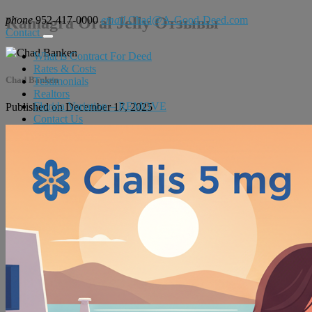
phone
Kamagra Oral Jelly Отзывы
952-417-0000
email
Chad@A-Good-Deed.com
Contact
What is Contract For Deed
Rates & Costs
Chad Banken
Testimonials
Realtors
Florida Variation – REMOVE
Published on December 17, 2025
Contact Us