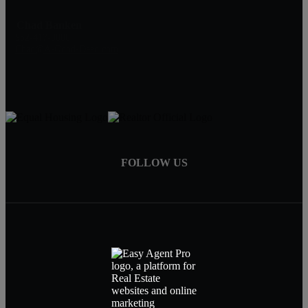
Chad Banken
952-417-0000
Chad@A-Good-Deed.com
FOLLOW US