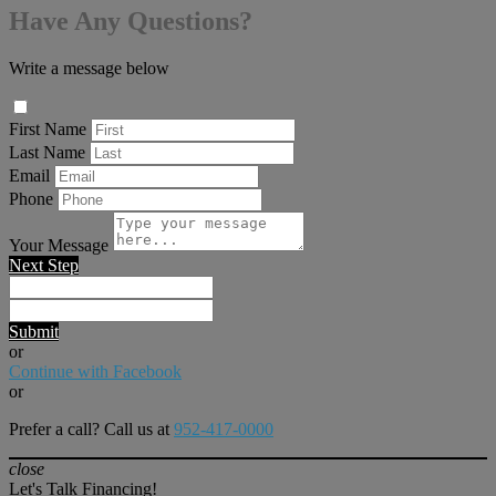
Have Any Questions?
Write a message below
First Name
Last Name
Email
Phone
Your Message
Next Step
Submit
or
Continue with Facebook
or
Prefer a call? Call us at
952-417-0000
close
Let's Talk Financing!