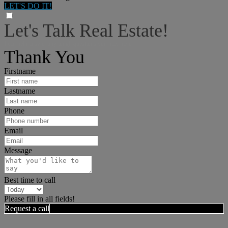
LET'S DO IT!
Let's Talk Real Estate!
I can help answer any tough questions you may have.
Thank You
Firstname
Lastname
Phone
Email
Message
Best time to call
Please fill in all fields!
Request a call