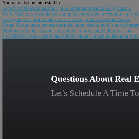
You may also be interested in...
Secrets mathématiques pour jouer intelligemment au Roby Casino
Roby Casino est exploité par un opérateur européen reconnu et propos
La logique des probabilités au service du joueur du Buran Casino
Buran Casino attire par ses tournois, buran casino mobile son progra
Notions probabilistes pour un triomphe durable au DelOro Casino
Le DelOro Casino, opéré par GNOG Malta Limited et détenteur d’un
Questions About Real E
Let's Schedule A Time To