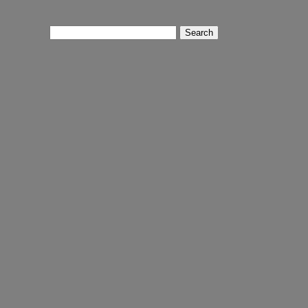
Search
for: