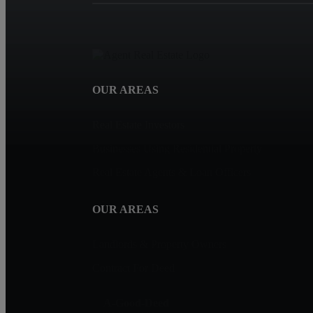
OUR AREAS
Real Estate Investors
Businesses Using Residential Property
Real Estate Agents & Loan Officers
FIFA World Cup 2026 betting sites
OUR AREAS
Landlords & Property Owners
Contract For Deed
A-Good-Deed