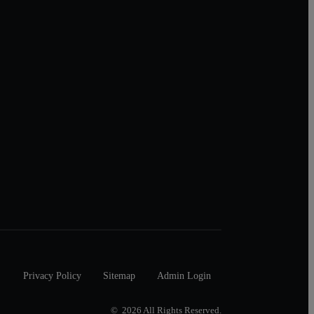
Privacy Policy
Sitemap
Admin Login
© 2026 All Rights Reserved.