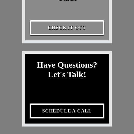
CHECK IT OUT
Have Questions?
Let's Talk!
SCHEDULE A CALL