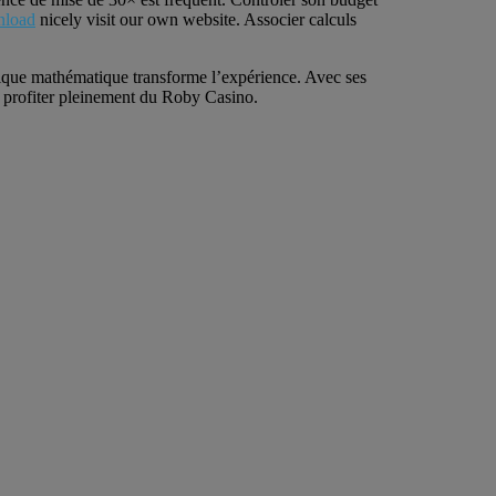
nload
nicely visit our own website. Associer calculs
ique mathématique transforme l’expérience. Avec ses
de profiter pleinement du Roby Casino.