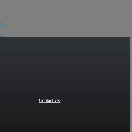
.
...
..
Contact Us