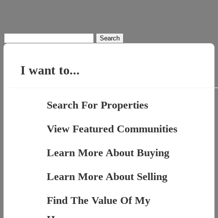
Search
for:
I want to...
Search For Properties
View Featured Communities
Learn More About Buying
Learn More About Selling
Find The Value Of My