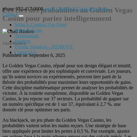
phone
Les clés des probabilités au Golden Vegas
952-417-0000
email
Chad@A-Good-Deed.com
Contact
Casino pour parier intelligemment
What is Contract For Deed
Rates & Costs
Testimonials
Realtors
Chad Banken
Florida Variation – REMOVE
Contact Us
Published on September 6, 2025
Le Golden Vegas Casino, réputé pour son design élégant et intuitif,
offre une expérience de jeu sophistiquée et conviviale. Les joueurs,
qu’ils soient novices ou expérimentés, peuvent tirer parti de la
théorie des probabilités pour maximiser leurs opportunités de gains.
Cette discipline mathématique permet de analyser les probabilités de
victoire. À la roulette européenne, disponible au Golden Vegas
Casino, le jeu repose sur 37 secteurs. La probabilité de gagner sur
un numéro spécifique est de 1 sur 37, équivalant à 2,7 %, une
donnée clé pour optimiser ses paris.
Au blackjack, un jeu phare du Golden Vegas Casino, les
probabilités varient selon les mains reçues. Une stratégie de base
bien appliquée peut limiter les pertes à 0,5 %. Par exemple, ajuster
ses actions face à la main adverse repose sur des calculs précis. Les