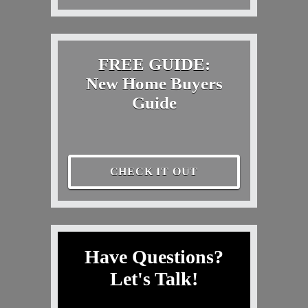
FREE GUIDE:
New Home Buyers
Guide
CHECK IT OUT
Have Questions?
Let's Talk!