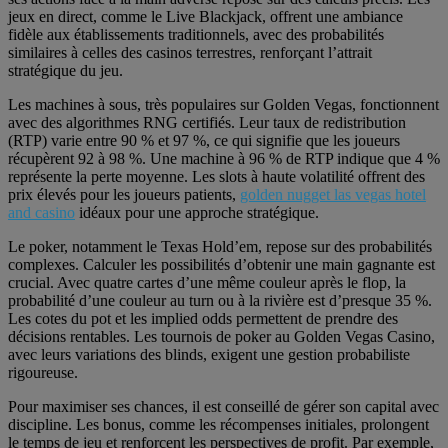
jeux en direct, comme le Live Blackjack, offrent une ambiance
fidèle aux établissements traditionnels, avec des probabilités
similaires à celles des casinos terrestres, renforçant l’attrait
stratégique du jeu.
Les machines à sous, très populaires sur Golden Vegas, fonctionnent
avec des algorithmes RNG certifiés. Leur taux de redistribution
(RTP) varie entre 90 % et 97 %, ce qui signifie que les joueurs
récupèrent 92 à 98 %. Une machine à 96 % de RTP indique que 4 %
représente la perte moyenne. Les slots à haute volatilité offrent des
prix élevés pour les joueurs patients,
golden nugget las vegas hotel
and casino
idéaux pour une approche stratégique.
Le poker, notamment le Texas Hold’em, repose sur des probabilités
complexes. Calculer les possibilités d’obtenir une main gagnante est
crucial. Avec quatre cartes d’une même couleur après le flop, la
probabilité d’une couleur au turn ou à la rivière est d’presque 35 %.
Les cotes du pot et les implied odds permettent de prendre des
décisions rentables. Les tournois de poker au Golden Vegas Casino,
avec leurs variations des blinds, exigent une gestion probabiliste
rigoureuse.
Pour maximiser ses chances, il est conseillé de gérer son capital avec
discipline. Les bonus, comme les récompenses initiales, prolongent
le temps de jeu et renforcent les perspectives de profit. Par exemple,