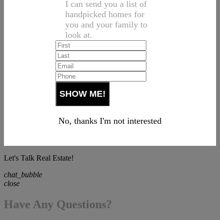
I can send you a list of
handpicked homes for
you and your family to
look at.
No, thanks I'm not interested
Let's Talk Real Estate!
chat_bubble
close
Have Any Questions?