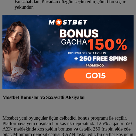
Bu səbəbdən, öncədən düzgün seçim edin, çünki bu seçim
yekundur.
Mostbet Bonuslar və Səxavətli Aksiyalar
Mostbet yeni oyunçular üçün cəlbedici bonus proqramı ilə seçilir.
Platformaya yeni qoşulan hər kəs ilk depozitində 125%-ə qədər 550
AZN məbləğində xoş gəldin bonusu və üstəlik 250 frispin əldə edə
bilər. Minimum depozit cəmisi 3 AZN təşkil edir, bu da hər kəs üçün