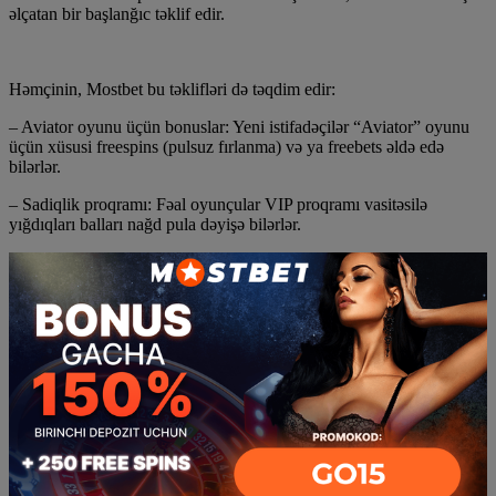
əlçatan bir başlanğıc təklif edir.
Həmçinin, Mostbet bu təklifləri də təqdim edir:
– Aviator oyunu üçün bonuslar: Yeni istifadəçilər “Aviator” oyunu
üçün xüsusi freespins (pulsuz fırlanma) və ya freebets əldə edə
bilərlər.
– Sadiqlik proqramı: Fəal oyunçular VIP proqramı vasitəsilə
yığdıqları balları nağd pula dəyişə bilərlər.