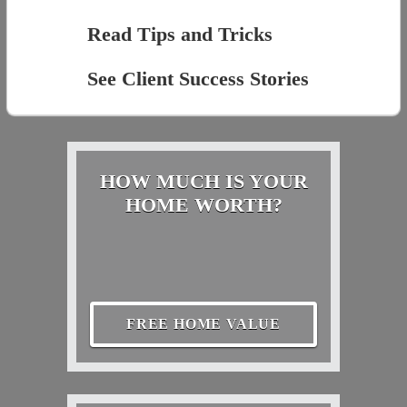
Read Tips and Tricks
See Client Success Stories
HOW MUCH IS YOUR
HOME WORTH?
FREE HOME VALUE