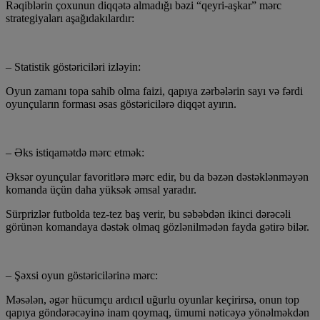
Rəqiblərin çoxunun diqqətə almadığı bəzi “qeyri-aşkar” mərc
strategiyaları aşağıdakılardır:
– Statistik göstəriciləri izləyin:
Oyun zamanı topa sahib olma faizi, qapıya zərbələrin sayı və fərdi
oyunçuların forması əsas göstəricilərə diqqət ayırın.
– Əks istiqamətdə mərc etmək:
Əksər oyunçular favoritlərə mərc edir, bu da bəzən dəstəklənməyən
komanda üçün daha yüksək əmsal yaradır.
Sürprizlər futbolda tez-tez baş verir, bu səbəbdən ikinci dərəcəli
görünən komandaya dəstək olmaq gözlənilmədən fayda gətirə bilər.
– Şəxsi oyun göstəricilərinə mərc:
Məsələn, əgər hücumçu ardıcıl uğurlu oyunlar keçirirsə, onun top
qapıya göndərəcəyinə inam qoymaq, ümumi nəticəyə yönəlməkdən