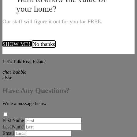
your home?
Our staff will figure it out for you for FREE.
SHOW ME!
No thanks
Let's Talk Real Estate!
chat_bubble
close
Have Any Questions?
Write a message below
First Name
Last Name
Email