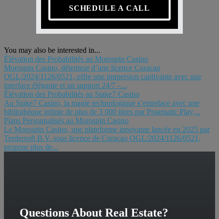
SCHEDULE A CALL
You may also be interested in...
Élévation des Probabilités au Morospin Casino
Morospin Casino, détenteur d’une licence Curaçao
OGL/2024/1126/0521, offre une immersion captivante avec une
interface élégante et un support 24/7 –...
Élévation des Probabilités au Stake7 Casino
Au Stake7 Casino, la magie technologique s’entrelace avec une
bibliothèque infinie de plus de 3 000 titres par Pragmatic Play,...
Plans Personnalisés au Morospin Casino
Le Morospin Casino, une plateforme innovante lancée en 2025 par
Terdersoft B.V. sous licence de Curaçao OGL/2024/1126/0521,
propose plus de...
Questions About Real Estate?