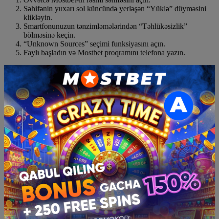
Səhifənin yuxarı sol küncündə yerləşən “Yüklə” düyməsini
klikləyin.
Smartfonunuzun tənzimləmələrindən “Təhlükəsizlik”
bölməsinə keçin.
“Unknown Sources” seçimi funksiyasını açın.
Faylı başladın və Mostbet proqramını telefona yazın.