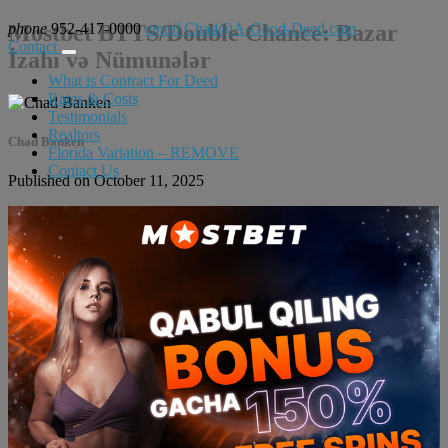
phone
Mostbet BTTS/Double Chance: Bazar
952-417-0000
email
Chad@A-Good-Deed.com
Contact
İzahı və Nümunələr
What is Contract For Deed
Rates & Costs
Testimonials
Realtors
Chad Banken
Florida Variation – REMOVE
Contact Us
Published on October 11, 2025