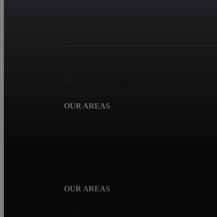
OUR AREAS
Real Estate Investors
Businesses Using Residential Property
Real Estate Agents & Loan Officers
FIFA World Cup 2026 betting sites
OUR AREAS
Landlords & Property Owners