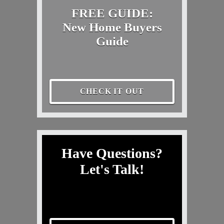
FREE GUIDE:
New Home Buyers
Guide
CHECK IT OUT
Have Questions?
Let's Talk!