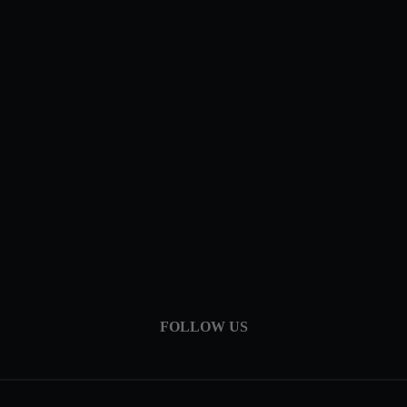
FOLLOW US