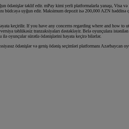
dənişlər təklif edir. mPay kimi yerli platformalarla yanaşı, Visa və B
ı büdcəyə uyğun edir. Maksimum depozit isə 200,000 AZN həddinə qədə
həyata keçirilir. If you have any concerns regarding where and how to ut
versiya təhlükəsiz tranzaksiyaları dəstəkləyir. Belə oyunçulara istənilə
 ilə oyunçular sürətlə ödənişlərini həyata keçirə bilərlər.
missiyasız ödənişlər və geniş ödəniş seçimləri platformanı Azərbaycan oy