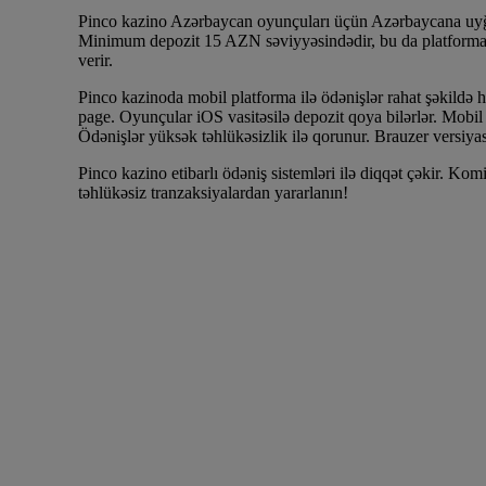
Pinco kazino Azərbaycan oyunçuları üçün Azərbaycana uyğun ö
Minimum depozit 15 AZN səviyyəsindədir, bu da platforman
verir.
Pinco kazinoda mobil platforma ilə ödənişlər rahat şəkildə 
page. Oyunçular iOS vasitəsilə depozit qoya bilərlər. Mobil 
Ödənişlər yüksək təhlükəsizlik ilə qorunur. Brauzer versiyası
Pinco kazino etibarlı ödəniş sistemləri ilə diqqət çəkir. Ko
təhlükəsiz tranzaksiyalardan yararlanın!