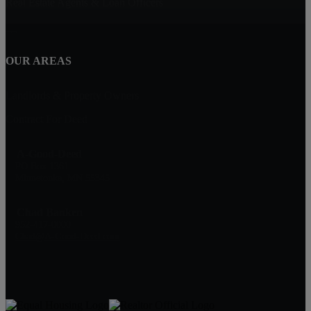
Real Estate Agents & Loan Officers
FIFA World Cup 2026 betting sites
OUR AREAS
Landlords & Property Owners
Contract For Deed
A-Good-Deed
PO Box 1361
Minnetonka, MN 55345
Chad Banken
952-417-0000
Chad@A-Good-Deed.com