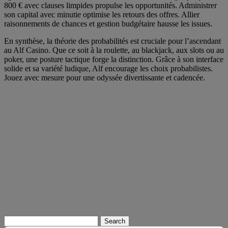
800 € avec clauses limpides propulse les opportunités. Administrer
son capital avec minutie optimise les retours des offres. Allier
raisonnements de chances et gestion budgétaire hausse les issues.
En synthèse, la théorie des probabilités est cruciale pour l’ascendant
au Alf Casino. Que ce soit à la roulette, au blackjack, aux slots ou au
poker, une posture tactique forge la distinction. Grâce à son interface
solide et sa variété ludique, Alf encourage les choix probabilistes.
Jouez avec mesure pour une odyssée divertissante et cadencée.
Search