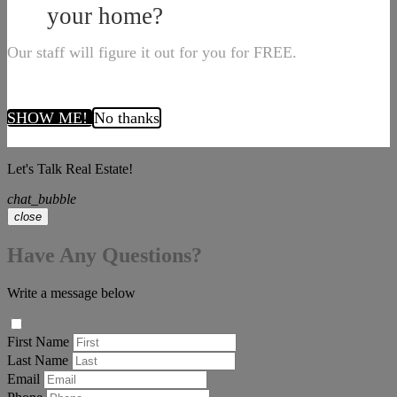
your home?
Our staff will figure it out for you for FREE.
SHOW ME!
No thanks
Let's Talk Real Estate!
chat_bubble
close
Have Any Questions?
Write a message below
First Name
Last Name
Email