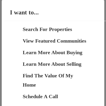
for:
I want to...
Search For Properties
View Featured Communities
Learn More About Buying
Learn More About Selling
Find The Value Of My
Home
Schedule A Call