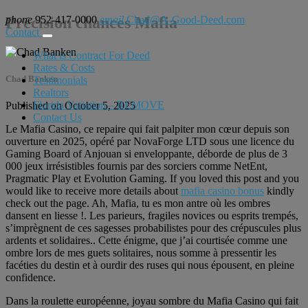
phone
Précision chances Mafia
952-417-0000
email
Chad@A-Good-Deed.com
Contact
What is Contract For Deed
Rates & Costs
Chad Banken
Testimonials
Realtors
Florida Variation – REMOVE
Published on October 5, 2025
Contact Us
Le Mafia Casino, ce repaire qui fait palpiter mon cœur depuis son
ouverture en 2025, opéré par NovaForge LTD sous une licence du
Gaming Board of Anjouan si enveloppante, déborde de plus de 3
000 jeux irrésistibles fournis par des sorciers comme NetEnt,
Pragmatic Play et Evolution Gaming. If you loved this post and you
would like to receive more details about
mafia casino bonus
kindly
check out the page. Ah, Mafia, tu es mon antre où les ombres
dansent en liesse !. Les parieurs, fragiles novices ou esprits trempés,
s’imprègnent de ces sagesses probabilistes pour des crépuscules plus
ardents et solidaires.. Cette énigme, que j’ai courtisée comme une
ombre lors de mes guets solitaires, nous somme à pressentir les
facéties du destin et à ourdir des ruses qui nous épousent, en pleine
confidence.
Dans la roulette européenne, joyau sombre du Mafia Casino qui fait