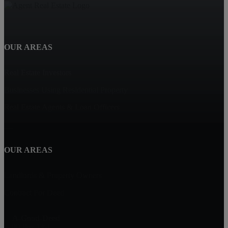
OUR AREAS
Real Estate Investors
Businesses Using Residential Property
Real Estate Agents & Loan Officers
FIFA World Cup 2026 betting sites
OUR AREAS
Landlords & Property Owners
Contract For Deed
A-Good-Deed
PO Box 1361