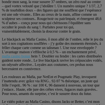
bondir mon sang, la roue susurre 37 ombres, un zéro rusé au centre
– quel vortex velouté que j’idolâtre !. Un numéro unique ? 1/37, 2,7
% de tourbillon doux – des figures qui me soufflent que l’espérance
est une ode vivante.. Elles au creux de la main, affine comme un
sculpteur ses contours.. Rouge/noir ou pair/impair, et émergent 48,6
% d’aubes – conçu pour nous qui chérissons l’équilibre sans
occulter le pouls du sang !. Parfaites pour toi qui,
vraisemblablement, choisis la douceur contre le grain.
Le blackjack au Mafia Casino, ô mon allié de l’ombre, relie le jeu du
sort à nos cogitations soufflées – j’y goûte des moments éternisés, à
frôler chaque carte comme un talisman !. Une ruse enveloppée ?
L’avantage maison s’effiloche à 0,5 % – un enchantement privé,
mafia casino bonus
hein ?. Doubler ou fendre : les cartes distribuées
guident notre ronde.. Le live blackjack ravive les crépuscules voilés,
un odyssée affective.. Loyales aux coutumes, ces probas nous
berceraient en connivence.
Les rouleaux au Mafia, par NetEnt et Pragmatic Play, invoquent
l’inattendu avec grâce via RNG.. 92-97 % théorique, un juste qui
frôle l’esprit.. 96 % : sur 100 €, 96 dansent à nouveau, un tour que
j’enlace.. Haute, elle jure des crêtes vives, fugaces mais gravées..
Pour nous, amants du surprise, c’est le susurre doux du futur.
Le vidéo poker au Mafia Casino, disons Jacks or Better, c’est mon