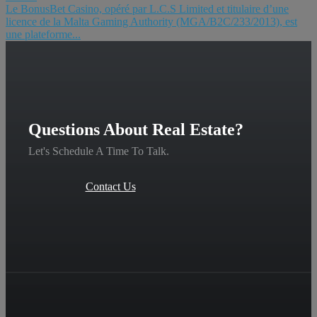
Le BonusBet Casino, opéré par L.C.S Limited et titulaire d’une
licence de la Malta Gaming Authority (MGA/B2C/233/2013), est
une plateforme...
Questions About Real Estate?
Let's Schedule A Time To Talk.
Contact Us