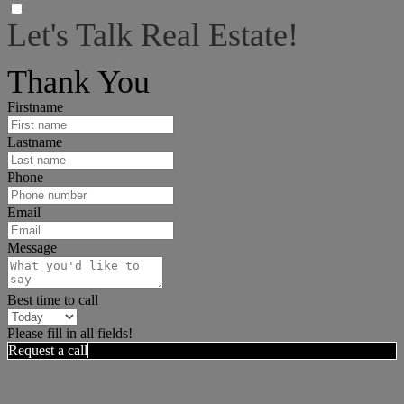
Let's Talk Real Estate!
I can help answer any tough questions you may have.
Thank You
Firstname
Lastname
Phone
Email
Message
Best time to call
Please fill in all fields!
Request a call