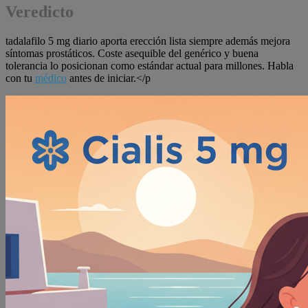
Veredicto
tadalafilo 5 mg diario aporta erección lista siempre además mejora
síntomas prostáticos. Coste asequible del genérico y buena
tolerancia lo posicionan como estándar actual para millones. Habla
con tu
médico
antes de iniciar.</p