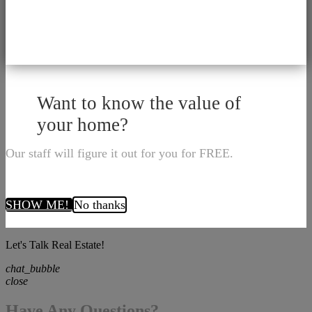
Want to know the value of
your home?
Our staff will figure it out for you for FREE.
SHOW ME!
No thanks
Let's Talk Real Estate!
chat_bubble
close
Have Any Questions?