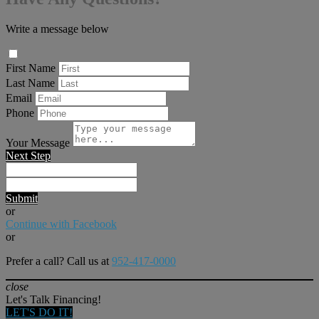
Write a message below
First Name
Last Name
Email
Phone
Your Message
Next Step
Submit
or
Continue with Facebook
or
Prefer a call? Call us at
952-417-0000
close
Let's Talk Financing!
LET'S DO IT!