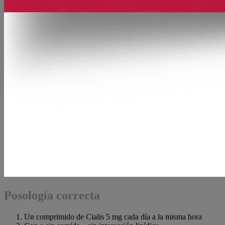
Posología correcta
Un comprimido de Cialis 5 mg cada día a la misma hora