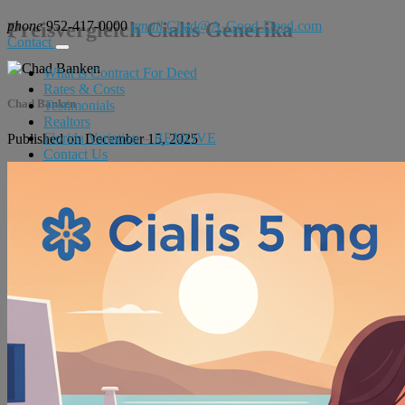
phone
Preisvergleich Cialis Generika
952-417-0000
email
Chad@A-Good-Deed.com
Contact
What is Contract For Deed
Rates & Costs
Chad Banken
Testimonials
Realtors
Florida Variation – REMOVE
Published on December 15, 2025
Contact Us