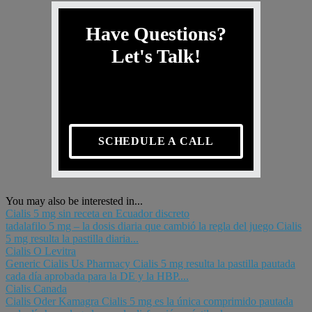
Have Questions?
Let's Talk!
SCHEDULE A CALL
You may also be interested in...
Cialis 5 mg sin receta en Ecuador discreto
tadalafilo 5 mg – la dosis diaria que cambió la regla del juego Cialis
5 mg resulta la pastilla diaria...
Cialis O Levitra
Generic Cialis Us Pharmacy Cialis 5 mg resulta la pastilla pautada
cada día aprobada para la DE y la HBP....
Cialis Canada
Cialis Oder Kamagra Cialis 5 mg es la única comprimido pautada