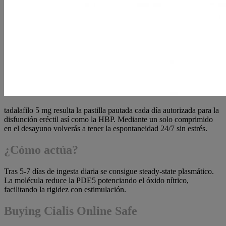
tadalafilo 5 mg resulta la pastilla pautada cada día autorizada para la
disfunción eréctil así como la HBP. Mediante un solo comprimido
en el desayuno volverás a tener la espontaneidad 24/7 sin estrés.
¿Cómo actúa?
Tras 5-7 días de ingesta diaria se consigue steady-state plasmático.
La molécula reduce la PDE5 potenciando el óxido nítrico,
facilitando la rigidez con estimulación.
Buying Cialis Online Safe