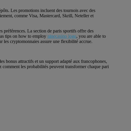
dépôts. Les promotions incluent des tournois avec des
ment, comme Visa, Mastercard, Skrill, Neteller et
s préférences. La section de paris sportifs offre des
l as tips on how to employ
ninecasino logo
, you are able to
ur les cryptomonnaies assure une flexibilité accrue.
s bonus attractifs et un support adapté aux francophones,
ez comment les probabilités peuvent transformer chaque pari