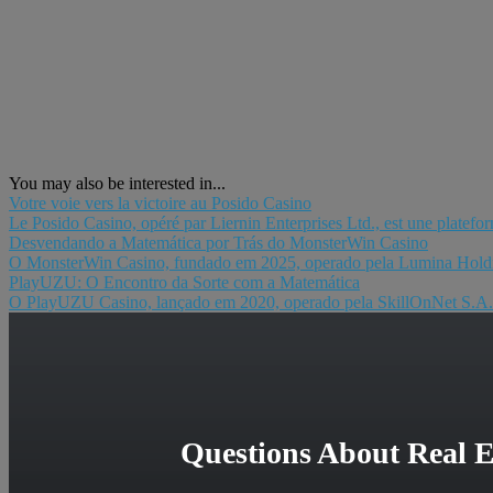
You may also be interested in...
Votre voie vers la victoire au Posido Casino
Le Posido Casino, opéré par Liernin Enterprises Ltd., est une platefo
Desvendando a Matemática por Trás do MonsterWin Casino
O MonsterWin Casino, fundado em 2025, operado pela Lumina Holdings
PlayUZU: O Encontro da Sorte com a Matemática
O PlayUZU Casino, lançado em 2020, operado pela SkillOnNet S.A. e 
Questions About Real E