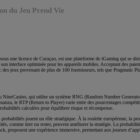
ion du Jeu Prend Vie
us une licence de Curaçao, est une plateforme de iGaming qui se disti
e à son interface optimisée pour les appareils mobiles. Acceptant des pa
des jeux provenant de plus de 100 fournisseurs, tels que Pragmatic Pla
du NineCasino, qui utilise un système RNG (Random Number Generator) ce
za, le RTP (Return to Player) varie entre des pourcentages compétitifs
robabilités calculées pour équilibrer risque et récompense.
s probabilités jouent un rôle stratégique. À la roulette européenne, la p
ités, comme tirer ou rester, peuvent améliorer la stratégie. La probabili
jack, proposent une expérience immersive, permettant aux joueurs d’ap