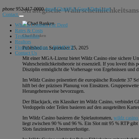
phone
952-417-0000
Strategische Wahrscheinlichkeitsan
email
Chad@A-Good-Deed.com
Contact
What is Contract For Deed
Rates & Costs
Chad Banken
Testimonials
Realtors
Florida Variation – REMOVE
Published on September 25, 2025
Contact Us
Mit einer MGA-Lizenz bietet Wildz Casino eine sichere Umg
Wahrscheinlichkeitstheorie ist essenziell. If you loved this
Disziplin ermöglicht die Vorhersage von Ergebnissen und di
Im Wildz Casino präsentiert die europäische Roulette 37 Sek
hilft bei der präzisen Planung von Einsätzen. Gruppenwett
Herangehensweise bevorzugen.
Der Blackjack, ein Klassiker im Wildz Casino, verbindet G
Verdoppeln oder Teilen basieren auf den ausgeteilten Karte
Im Wildz Casino basieren die Spielautomaten,
wildz casino
liegt zwischen 90 % und 96 %. Ein Slot mit 95 % RTP gibt i
Slots faszinieren Abenteuerlustige.