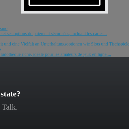
asino
et ses options de paiement sécurisées, incluant les cartes...
t und eine Vielfalt an Unterhaltungsoptionen wie Slots und Tischspiele
o
dothèque riche, idéale pour les amateurs de jeux en ligne....
state?
 Talk.