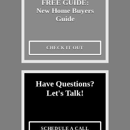
FREE GUIDE:
New Home Buyers
Guide
CHECK IT OUT
Have Questions?
Let's Talk!
SCHEDULE A CALL