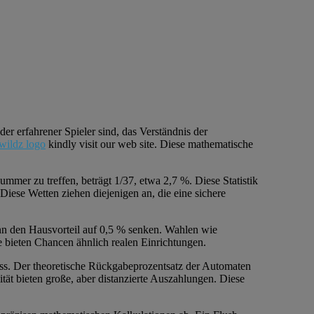
r erfahrener Spieler sind, das Verständnis der
wildz logo
kindly visit our web site. Diese mathematische
ummer zu treffen, beträgt 1/37, etwa 2,7 %. Diese Statistik
iese Wetten ziehen diejenigen an, die eine sichere
ann den Hausvorteil auf 0,5 % senken. Wahlen wie
e bieten Chancen ähnlich realen Einrichtungen.
ss. Der theoretische Rückgabeprozentsatz der Automaten
tät bieten große, aber distanzierte Auszahlungen. Diese