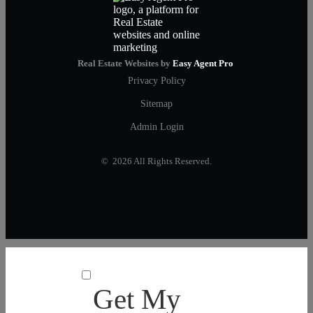
Real Estate Websites by
Easy Agent Pro
Privacy Policy
Sitemap
Admin Login
© 2026 All Rights Reserved.
Get My