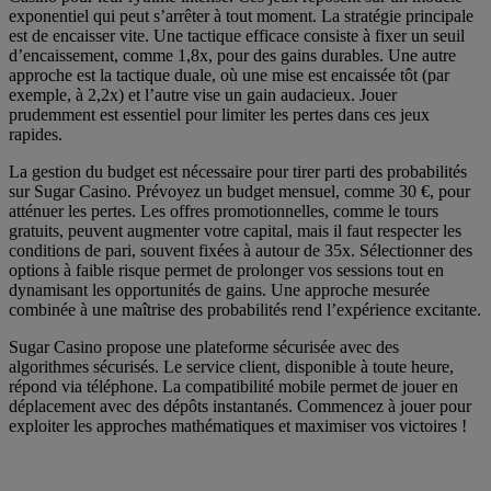
exponentiel qui peut s’arrêter à tout moment. La stratégie principale
est de encaisser vite. Une tactique efficace consiste à fixer un seuil
d’encaissement, comme 1,8x, pour des gains durables. Une autre
approche est la tactique duale, où une mise est encaissée tôt (par
exemple, à 2,2x) et l’autre vise un gain audacieux. Jouer
prudemment est essentiel pour limiter les pertes dans ces jeux
rapides.
La gestion du budget est nécessaire pour tirer parti des probabilités
sur Sugar Casino. Prévoyez un budget mensuel, comme 30 €, pour
atténuer les pertes. Les offres promotionnelles, comme le tours
gratuits, peuvent augmenter votre capital, mais il faut respecter les
conditions de pari, souvent fixées à autour de 35x. Sélectionner des
options à faible risque permet de prolonger vos sessions tout en
dynamisant les opportunités de gains. Une approche mesurée
combinée à une maîtrise des probabilités rend l’expérience excitante.
Sugar Casino propose une plateforme sécurisée avec des
algorithmes sécurisés. Le service client, disponible à toute heure,
répond via téléphone. La compatibilité mobile permet de jouer en
déplacement avec des dépôts instantanés. Commencez à jouer pour
exploiter les approches mathématiques et maximiser vos victoires !