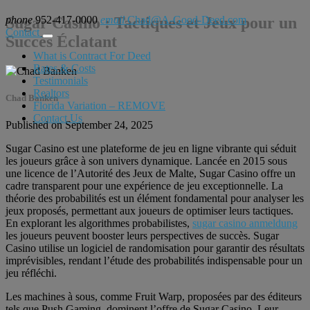
phone
Sugar Casino : Tactiques et Jeux pour un
952-417-0000
email
Chad@A-Good-Deed.com
Contact
Succès Éclatant
What is Contract For Deed
Rates & Costs
Testimonials
Realtors
Chad Banken
Florida Variation – REMOVE
Contact Us
Published on September 24, 2025
Sugar Casino est une plateforme de jeu en ligne vibrante qui séduit
les joueurs grâce à son univers dynamique. Lancée en 2015 sous
une licence de l’Autorité des Jeux de Malte, Sugar Casino offre un
cadre transparent pour une expérience de jeu exceptionnelle. La
théorie des probabilités est un élément fondamental pour analyser les
jeux proposés, permettant aux joueurs de optimiser leurs tactiques.
En explorant les algorithmes probabilistes,
sugar casino anmeldung
les joueurs peuvent booster leurs perspectives de succès. Sugar
Casino utilise un logiciel de randomisation pour garantir des résultats
imprévisibles, rendant l’étude des probabilités indispensable pour un
jeu réfléchi.
Les machines à sous, comme Fruit Warp, proposées par des éditeurs
tels que Push Gaming, dominent l’offre de Sugar Casino. Leur