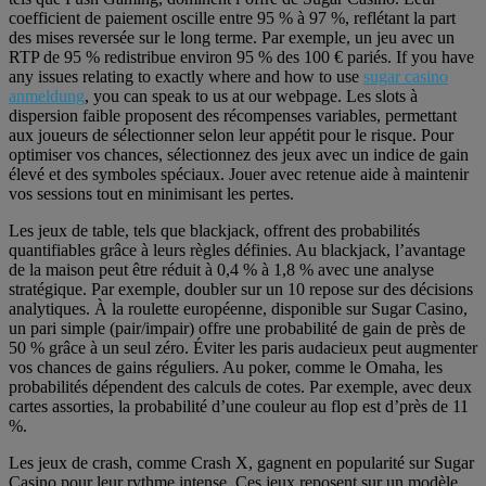
coefficient de paiement oscille entre 95 % à 97 %, reflétant la part
des mises reversée sur le long terme. Par exemple, un jeu avec un
RTP de 95 % redistribue environ 95 % des 100 € pariés. If you have
any issues relating to exactly where and how to use
sugar casino
anmeldung
, you can speak to us at our webpage. Les slots à
dispersion faible proposent des récompenses variables, permettant
aux joueurs de sélectionner selon leur appétit pour le risque. Pour
optimiser vos chances, sélectionnez des jeux avec un indice de gain
élevé et des symboles spéciaux. Jouer avec retenue aide à maintenir
vos sessions tout en minimisant les pertes.
Les jeux de table, tels que blackjack, offrent des probabilités
quantifiables grâce à leurs règles définies. Au blackjack, l’avantage
de la maison peut être réduit à 0,4 % à 1,8 % avec une analyse
stratégique. Par exemple, doubler sur un 10 repose sur des décisions
analytiques. À la roulette européenne, disponible sur Sugar Casino,
un pari simple (pair/impair) offre une probabilité de gain de près de
50 % grâce à un seul zéro. Éviter les paris audacieux peut augmenter
vos chances de gains réguliers. Au poker, comme le Omaha, les
probabilités dépendent des calculs de cotes. Par exemple, avec deux
cartes assorties, la probabilité d’une couleur au flop est d’près de 11
%.
Les jeux de crash, comme Crash X, gagnent en popularité sur Sugar
Casino pour leur rythme intense. Ces jeux reposent sur un modèle