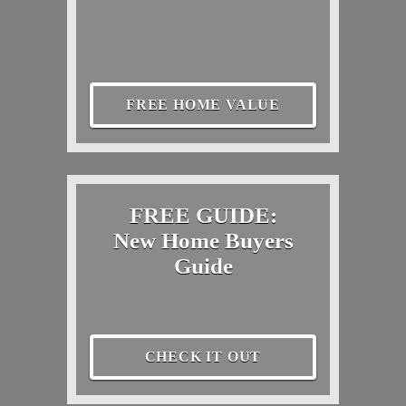
FREE HOME VALUE
FREE GUIDE:
New Home Buyers
Guide
CHECK IT OUT