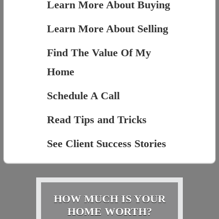
Learn More About Buying
Learn More About Selling
Find The Value Of My
Home
Schedule A Call
Read Tips and Tricks
See Client Success Stories
HOW MUCH IS YOUR
HOME WORTH?