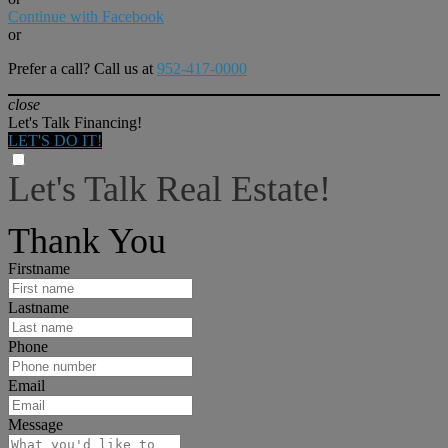
Continue with Facebook
or
Prefer a call? Call us at
952-417-0000
close
Let's Talk Financing!
LET'S DO IT!
Let's Talk Real Estate!
I can help answer any tough questions you may have.
Thank You
Firstname
Lastname
Phone
Email
Message