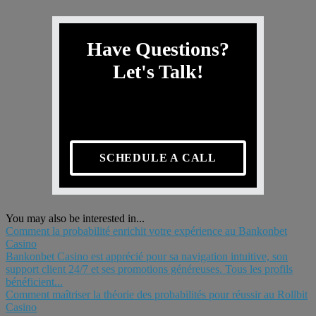
Have Questions?
Let's Talk!
SCHEDULE A CALL
You may also be interested in...
Comment la probabilité enrichit votre expérience au Bankonbet
Casino
Bankonbet Casino est apprécié pour sa navigation intuitive, son
support client 24/7 et ses promotions généreuses. Tous les profils
bénéficient...
Comment maîtriser la théorie des probabilités pour réussir au Rollbit
Casino