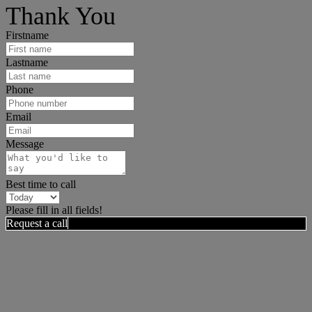
Thank You
Firstname
Lastname
Phone
Email
Message
Best time to call
Please fill in all fields!
Request a call