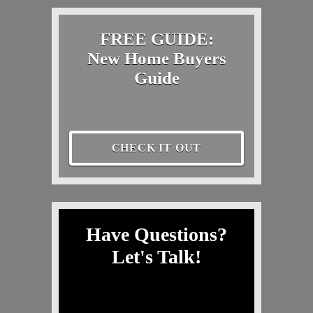
FREE GUIDE:
New Home Buyers
Guide
CHECK IT OUT
Have Questions?
Let's Talk!