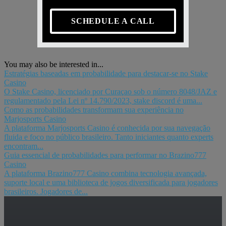
SCHEDULE A CALL
You may also be interested in...
Estratégias baseadas em probabilidade para destacar-se no Stake
Casino
O Stake Casino, licenciado por Curaçao sob o número 8048/JAZ e
regulamentado pela Lei nº 14.790/2023, stake discord é uma...
Como as probabilidades transformam sua experiência no
Marjosports Casino
A plataforma Marjosports Casino é conhecida por sua navegação
fluida e foco no público brasileiro. Tanto iniciantes quanto experts
encontram...
Guia essencial de probabilidades para performar no Brazino777
Casino
A plataforma Brazino777 Casino combina tecnologia avançada,
suporte local e uma biblioteca de jogos diversificada para jogadores
brasileiros. Jogadores de...