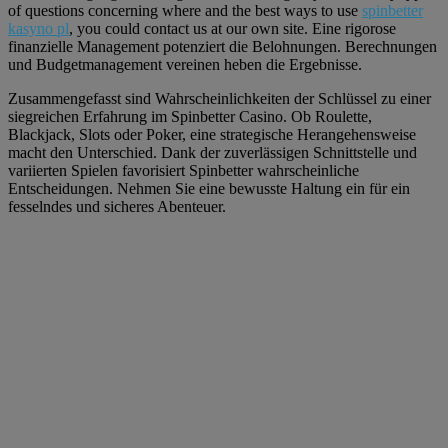
of questions concerning where and the best ways to use
spinbetter
kasyno pl
, you could contact us at our own site. Eine rigorose
finanzielle Management potenziert die Belohnungen. Berechnungen
und Budgetmanagement vereinen heben die Ergebnisse.
Zusammengefasst sind Wahrscheinlichkeiten der Schlüssel zu einer
siegreichen Erfahrung im Spinbetter Casino. Ob Roulette,
Blackjack, Slots oder Poker, eine strategische Herangehensweise
macht den Unterschied. Dank der zuverlässigen Schnittstelle und
variierten Spielen favorisiert Spinbetter wahrscheinliche
Entscheidungen. Nehmen Sie eine bewusste Haltung ein für ein
fesselndes und sicheres Abenteuer.