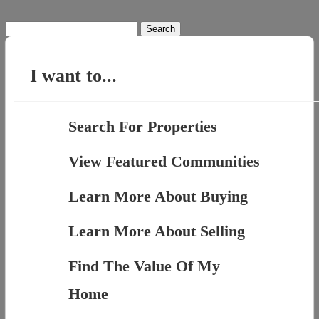
Search
for:
I want to...
Search For Properties
View Featured Communities
Learn More About Buying
Learn More About Selling
Find The Value Of My
Home