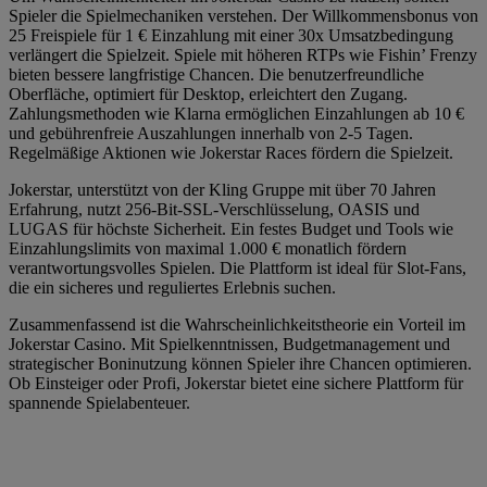
Spieler die Spielmechaniken verstehen. Der Willkommensbonus von
25 Freispiele für 1 € Einzahlung mit einer 30x Umsatzbedingung
verlängert die Spielzeit. Spiele mit höheren RTPs wie Fishin’ Frenzy
bieten bessere langfristige Chancen. Die benutzerfreundliche
Oberfläche, optimiert für Desktop, erleichtert den Zugang.
Zahlungsmethoden wie Klarna ermöglichen Einzahlungen ab 10 €
und gebührenfreie Auszahlungen innerhalb von 2-5 Tagen.
Regelmäßige Aktionen wie Jokerstar Races fördern die Spielzeit.
Jokerstar, unterstützt von der Kling Gruppe mit über 70 Jahren
Erfahrung, nutzt 256-Bit-SSL-Verschlüsselung, OASIS und
LUGAS für höchste Sicherheit. Ein festes Budget und Tools wie
Einzahlungslimits von maximal 1.000 € monatlich fördern
verantwortungsvolles Spielen. Die Plattform ist ideal für Slot-Fans,
die ein sicheres und reguliertes Erlebnis suchen.
Zusammenfassend ist die Wahrscheinlichkeitstheorie ein Vorteil im
Jokerstar Casino. Mit Spielkenntnissen, Budgetmanagement und
strategischer Boninutzung können Spieler ihre Chancen optimieren.
Ob Einsteiger oder Profi, Jokerstar bietet eine sichere Plattform für
spannende Spielabenteuer.