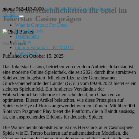
phone
Wie Wahrscheinlichkeiten Ihr Spiel im
952-417-0000
email
Chad@A-Good-Deed.com
Contact
Jokerstar Casino prägen
What is Contract For Deed
Rates & Costs
Testimonials
Realtors
Chad Banken
Florida Variation – REMOVE
Contact Us
Published on October 15, 2025
Das Jokerstar Casino, betrieben von der dem Anbieter Jokerstar, ist
eine moderne Online-Spielothek, die seit 2021 durch ihre attraktiven
Spielwelten begeistert. Mit einer Lizenz der Gemeinsamen
Glücksspielbehörde der Länder (GGL) vom 09.08.2022 bietet es ein
sicheres Spielumfeld. Ein fundiertes Verständnis der
Wahrscheinlichkeitstheorie ist entscheidend, um Chancen zu
optimieren. Dieser Artikel beleuchtet, wie diese Prinzipien auf
Spiele wie Eye of Horus angewendet werden können. Mit über 900
Slots von Pragmatic Play bietet die Plattform, die in Baindt ansässig
ist, ein ansprechendes Erlebnis für deutsche Spieler.
Die Wahrscheinlichkeitstheorie ist das Herzstück aller Casinospiele.
Spiele wie El Torero basieren auf mathematischen Modellen, die
Gewinnchancen festlegen. Should you loved this short article and