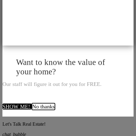
Want to know the value of
your home?
Our staff will figure it out for you for FREE.
SHOW ME!
No thanks
Let's Talk Real Estate!
chat_bubble