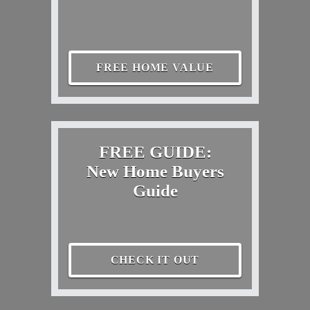
FREE HOME VALUE
FREE GUIDE:
New Home Buyers
Guide
CHECK IT OUT